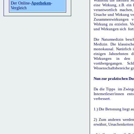
Während die meisten Me
Der Online-
Apotheken
-
eine Wirkung, z.B. ein
Vergleich
verantwortlich machen,
Ursache und Wirkung vern
Zusammenwirkungen vo
Wirkung zu erzielen. Vi
und Wirkungen sich fort
Die Naturmedizin besch
Medizin. Die klassisch
monokausal. Natürlich 
einigen Jahrzehnten 
Wirkungen in den Vo
vorübergegangen. Sch
Wissenschaftsbereiche gr
Nun zur praktischen Du
Da die Tipps im Zwiege
Internetleser/innen en
verbessert.
1.) Die Betonung liegt 
2) Zum anderen werden
erwähnt, Ursachenketten