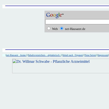
Web
net-Hausarzt.de
[
net-Hausarzt -home-
] [
Inhaltsverzeichnis - alphabetisch -
] [
Inhalt nach Organen
] [
Neue Seiten
] [
Impressum
]