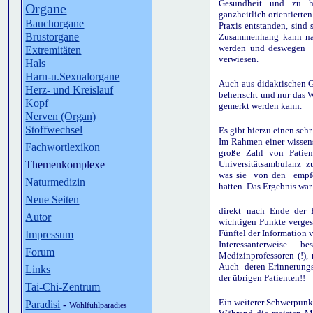
Gesundheit und zu hä
Organe
ganzheitlich orientierte
Bauchorgane
Praxis entstanden, sind
Brustorgane
Zusammenhang kann natü
werden und deswegen w
Extremitäten
verwiesen.
Hals
Harn-u.Sexualorgane
Auch aus didaktischen Gr
Herz- und Kreislauf
beherrscht und nur das W
Kopf
gemerkt werden kann.
Nerven (Organ)
Stoffwechsel
Es gibt hierzu einen seh
Im Rahmen einer wissen
Fachwortlexikon
große Zahl von Patie
Themenkomplexe
Universitätsambulanz z
was sie von den empfo
Naturmedizin
hatten .Das Ergebnis war
Neue Seiten
direkt nach Ende der 
Autor
wichtigen Punkte verges
Fünftel der Information 
Impressum
Interessanterweise b
Forum
Medizinprofessoren (!),
Auch deren Erinnerungs
Links
der übrigen Patienten!!
Tai-Chi-Zentrum
Ein weiterer Schwerpunkt
Paradisi
-
Wohlfühlparadies