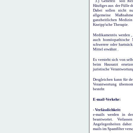
3.) Generell soll Rel
Häufiges aus der Fülle d
Dabei sollen nicht n
allgemeine Maßnahm
ganzheitlichen Medizin
Kneipp'sche Therapie.
Medikamentös werden , 
auch homöopathische M
schwerere oder hartnäck
Mittel erwähnt .
Es versteht sich von sel
beim Hausarzt ersetz
juristische Verantwort
Desgleichen kann für den
Verantwortung übernom
besteht
E-mail-Verkehr:
- Verlässlichkeit:
e-mails werden in de
beantwortet. Verlas
Angelegenheiten daher 
mails im Spamfilter ver