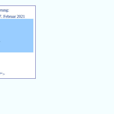
erung:
7. Februar 2021
n
7">