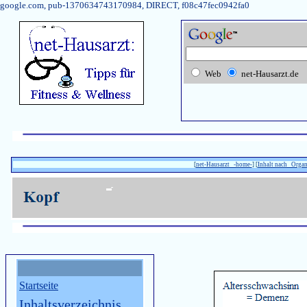
google.com, pub-1370634743170984, DIRECT, f08c47fec0942fa0
Web
net-Hausarzt.de
[
net-Hausarzt -home-
] [
Inhalt nach Orga
Startseite
Inhaltsverzeichnis