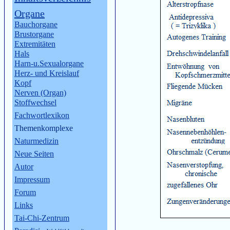
Organe
Bauchorgane
Brustorgane
Extremitäten
Hals
Harn-u.Sexualorgane
Herz- und Kreislauf
Kopf
Nerven (Organ)
Stoffwechsel
Fachwortlexikon
Themenkomplexe
Naturmedizin
Neue Seiten
Autor
Impressum
Forum
Links
Tai-Chi-Zentrum