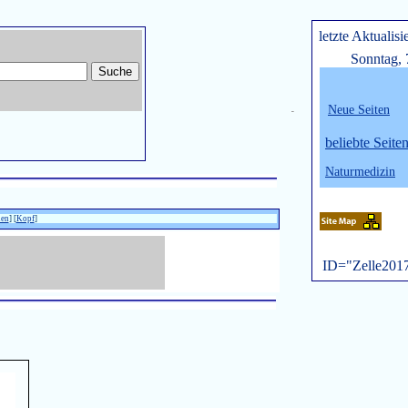
letzte Aktualisi
Sonntag, 
Neue Seiten
belie
bte Seite
Naturmedizin
nen
] [
Kopf
]
ID="Zelle201