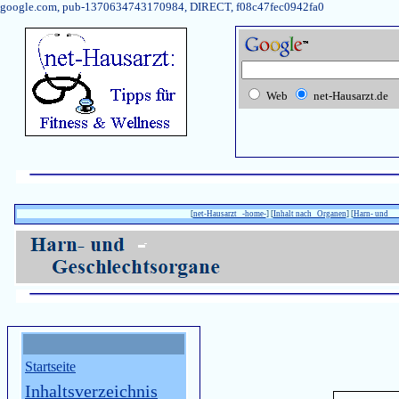
google.com, pub-1370634743170984, DIRECT, f08c47fec0942fa0
Web
net-Hausarzt.de
[
net-Hausarzt -home-
] [
Inhalt nach Organen
] [
Harn- un
Startseite
Inhaltsverzeichnis