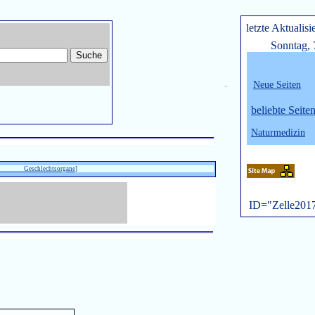
letzte Aktualisi
Sonntag, 
Neue Seiten
belie
bte Seite
Naturmedizin
d Geschlechtsorgane
]
ID="Zelle201