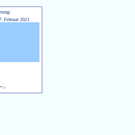
erung:
7. Februar 2021
n
7">