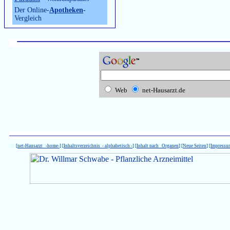
Der Online-
Apotheken
-
Vergleich
Web
net-Hausarzt.de
[
net-Hausarzt -home-
] [
Inhaltsverzeichnis - alphabetisch -
] [
Inhalt nach Organen
] [
Neue Seiten
] [
Impressu