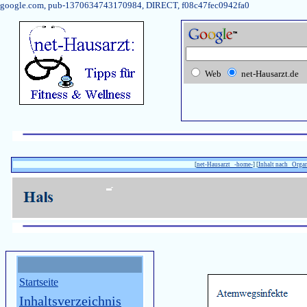
google.com, pub-1370634743170984, DIRECT, f08c47fec0942fa0
Web
net-Hausarzt.de
[
net-Hausarzt -home-
] [
Inhalt nach Orga
Startseite
Inhaltsverzeichnis