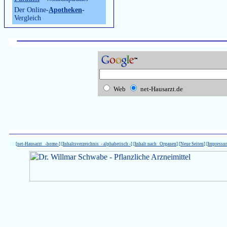
Der Online-
Apotheken
-
Vergleich
Web
net-Hausarzt.de
[
net-Hausarzt -home-
] [
Inhaltsverzeichnis - alphabetisch -
] [
Inhalt nach Organen
] [
Neue Seiten
] [
Impressu