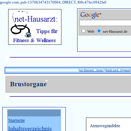
google.com, pub-1370634743170984, DIRECT, f08c47fec0942fa0
Web
net-Hausarzt.de
[
net-Hausarzt -home-
] [
Inhalt nach Organen
]
Startseite
Inhaltsverzeichnis