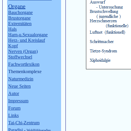
Organe
Bauchorgane
Brustorgane
Extremitäten
Hals
Harn-u.Sexualorgane
Herz- und Kreislauf
Kopf
Nerven (Organ)
Stoffwechsel
Fachwortlexikon
Themenkomplexe
Naturmedizin
Neue Seiten
Autor
Impressum
Forum
Links
Tai-Chi-Zentrum
Paradisi
-
Wohlfühlparadies