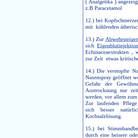
( Analgetika ) angezeig
z.B Paracetamol
12.) bei Kopfschmerzen 
mit kühlenden ätheris
13.) Zur
Abwehrsteige
sich
Eigenblutinjektio
Echinaceaextrakten , 
zur Zeit etwas kritisch
14.) Die verstopfte 
Nasenspray geöffnet we
Gefahr der Gewöhnu
Austrocknung nur zei
werden, vor allem zum 
Zur laufenden Pflege
sich besser natürli
Kochsalzlösung.
15.) bei Stimmbandbe
durch eine heisere ode