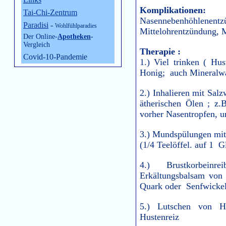
Komplikationen:
Tai-Chi-Zentrum
Nasennebenhöhlenen
Paradisi
-
Wohlfühlparadies
Mittelohrentzündung, 
Der Online-
Apotheken
-
Vergleich
Therapie :
Covid-10-Pandemie
1.) Viel trinken ( Hus
Honig; auch Mineralwa
2.) Inhalieren mit Sal
ätherischen Ölen ; z.B
vorher Nasentropfen, u
3.) Mundspülungen mi
(1/4 Teelöffel. auf 1 G
4.) Brustkorbein
Erkältungsbalsam von 
Quark oder Senfwicke
5.) Lutschen von H
Hustenreiz