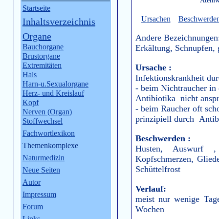
Atemw
Startseite
U
rsachen
Beschwerde
Inhaltsverzeichnis
Organe
Andere Bezeichnungen
Bauchorgane
Erkältung, Schnupfen, 
Brustorgane
Extremitäten
Ursache :
Hals
Infektionskrankheit du
Harn-u.Sexualorgane
- beim Nichtraucher in 
Herz- und Kreislauf
Antibiotika nicht ansp
Kopf
- beim Raucher oft sch
Nerven (Organ)
prinzipiell durch Ant
Stoffwechsel
Fachwortlexikon
Beschwerden :
Themenkomplexe
Husten, Auswurf ,
Naturmedizin
Kopfschmerzen,
Glied
Schüttelfrost
Neue Seiten
Autor
Verlauf:
Impressum
meist nur wenige Tage
Forum
Wochen
Links