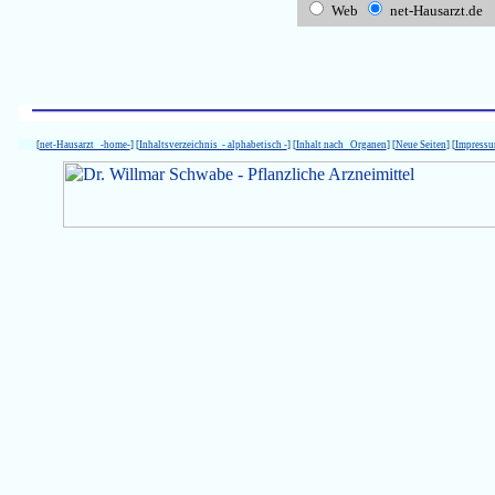
Web
net-Hausarzt.de
[
net-Hausarzt -home-
] [
Inhaltsverzeichnis - alphabetisch -
] [
Inhalt nach Organen
] [
Neue Seiten
] [
Impress