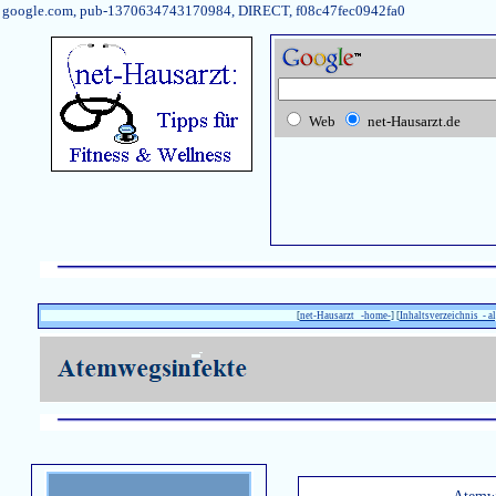
google.com, pub-1370634743170984, DIRECT, f08c47fec0942fa0
Web
net-Hausarzt.de
[
net-Hausarzt -home-
] [
Inhaltsverzeichnis - a