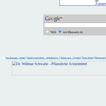
Web
net-Hausarzt.de
[
net-Hausarzt -home-
] [
Inhaltsverzeichnis - alphabetisch -
] [
Inhalt nach Organen
] [
Neue Seiten
] [
Impressum
]