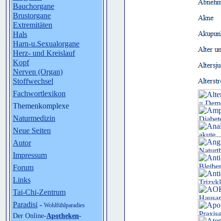
Bauchorgane
Brustorgane
Extremitäten
Hals
Harn-u.Sexualorgane
Herz- und Kreislauf
Kopf
Nerven (Organ)
Stoffwechsel
Fachwortlexikon
Themenkomplexe
Naturmedizin
Neue Seiten
Autor
Impressum
Forum
Links
Tai-Chi-Zentrum
Paradisi
-
Wohlfühlparadies
Der Online-
Apotheken
-