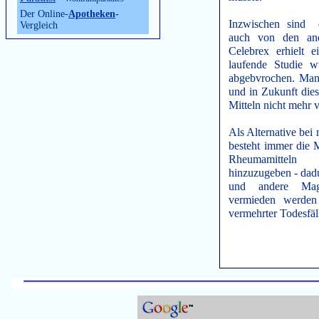
Der Online-
Apotheken
-
Inzwischen sind d
Vergleich
auch von den and
Celebrex erhielt
laufende Studie w
abgebvrochen. Man 
und in Zukunft die
Mitteln nicht mehr 
Als Alternative be
besteht immer die M
Rheumamitteln
hinzuzugeben - da
und andere Mag
vermieden werden
vermehrter Todesfäl