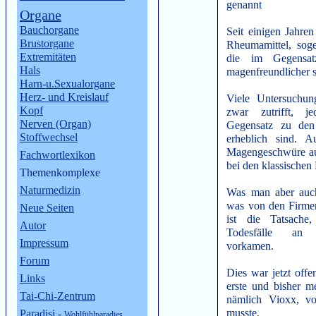
genannt
Organe
Bauchorgane
Seit einigen Jahre
Brustorgane
Rheumamittel, soge
Extremitäten
die im Gegensat
Hals
magenfreundlicher s
Harn-u.Sexualorgane
Herz- und Kreislauf
Viele Untersuchun
Kopf
zwar zutrifft, j
Nerven (Organ)
Gegensatz zu den
Stoffwechsel
erheblich sind. 
Magengeschwüre auf,
Fachwortlexikon
bei den klassischen
Themenkomplexe
Naturmedizin
Was man aber auch
was von den Firmen
Neue Seiten
ist die Tatsache
Autor
Todesfälle an 
Impressum
vorkamen.
Forum
Dies war jetzt offen
Links
erste und bisher me
Tai-Chi-Zentrum
nämlich Vioxx, 
musste.
Paradisi
-
Wohlfühlparadies