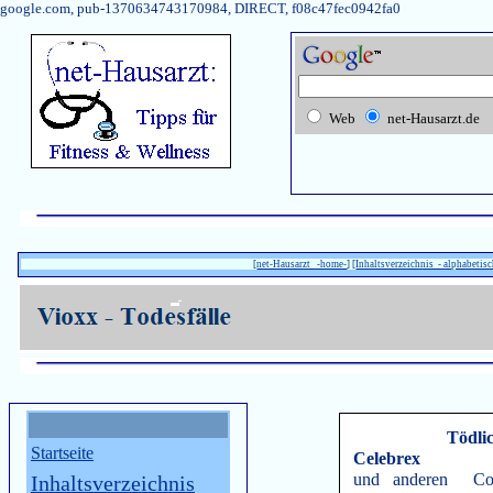
google.com, pub-1370634743170984, DIRECT, f08c47fec0942fa0
Web
net-Hausarzt.de
[
net-Hausarzt -home-
] [
Inhaltsverzeichnis - alphabetisc
Tödli
Startseite
Celebrex
und anderen Co
Inhaltsverzeichnis