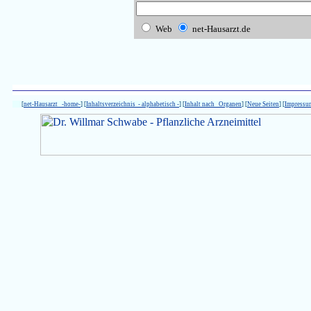
Web
net-Hausarzt.de
[
net-Hausarzt -home-
] [
Inhaltsverzeichnis - alphabetisch -
] [
Inhalt nach Organen
] [
Neue Seiten
] [
Impressu