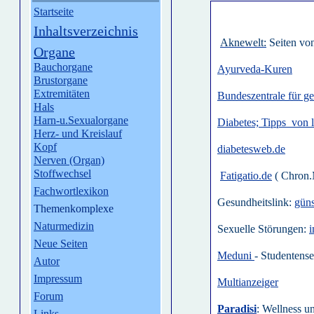
Startseite
Inhaltsverzeichnis
Aknewelt:
Seiten vo
Organe
Bauchorgane
Ayurveda-Kuren
Brustorgane
Extremitäten
Bundeszentrale für g
Hals
Harn-u.Sexualorgane
Diabetes; Tipps von l
Herz- und Kreislauf
Kopf
diabetesweb.de
Nerven (Organ)
Stoffwechsel
Fatigatio.de
( Chron.
Fachwortlexikon
Gesundheitslink:
güns
Themenkomplexe
Naturmedizin
Sexuelle Störungen:
i
Neue Seiten
Meduni
- Studentense
Autor
Impressum
Multianzeiger
Forum
Paradisi
: Wellness u
Links