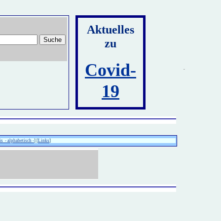
Aktuelles
zu
Covid-
19
is - alphabetisch -
] [
Links
]