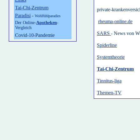
Tai-Chi-Zentrum
private-krankenversi
Paradisi
-
Wohlfühlparadies
rheuma-online.de
Der Online-
Apotheken
-
Vergleich
SARS
- News von 
Covid-10-Pandemie
Spiderline
Systemtheorie
Tai-Chi-Zentrum
Tinnitus-liga
Themen-TV