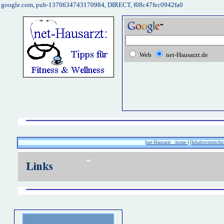
google.com, pub-1370634743170984, DIRECT, f08c47fec0942fa0
Web
net-Hausarzt.de
[
net-Hausarzt -home-
] [
Inhaltsverzeichn