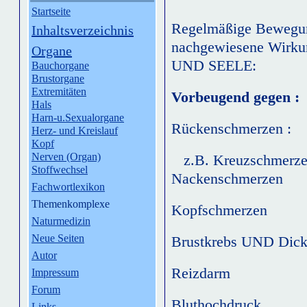
Startseite
Regelmäßige Bewegung
Inhaltsverzeichnis
nachgewiesene Wirk
Organe
UND SEELE:
Bauchorgane
Brustorgane
Extremitäten
Vorbeugend gegen :
Hals
Harn-u.Sexualorgane
Rückenschmerzen :
Herz- und Kreislauf
Kopf
Nerven (Organ)
z.B. Kreuzschmerzen
Stoffwechsel
Nackenschmerzen
Fachwortlexikon
Themenkomplexe
Kopfschmerzen
Naturmedizin
Neue Seiten
Brustkrebs UND Dic
Autor
Reizdarm
Impressum
Forum
Bluthochdruck
Links