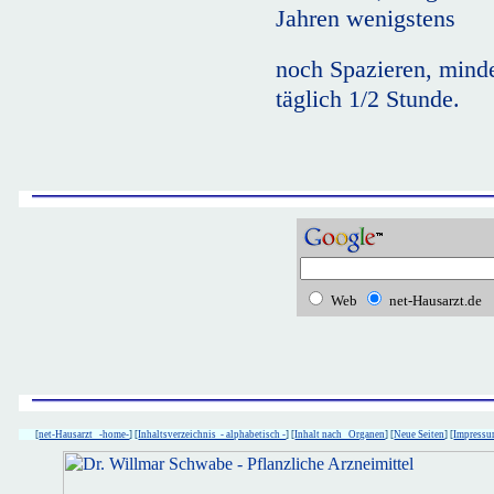
Jahren wenigstens
noch Spazieren, minde
täglich 1/2 Stunde.
Web
net-Hausarzt.de
[
net-Hausarzt -home-
] [
Inhaltsverzeichnis - alphabetisch -
] [
Inhalt nach Organen
] [
Neue Seiten
] [
Impress