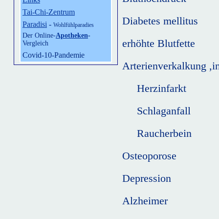
Tai-Chi-Zentrum
Diabetes mellitus
Paradisi
-
Wohlfühlparadies
Der Online-
Apotheken
-
erhöhte Blutfette
Vergleich
Covid-10-Pandemie
Arterienverkalkung ,i
Herzinfarkt
Schlaganfall
Raucherbein
Osteoporose
Depression
Alzheimer