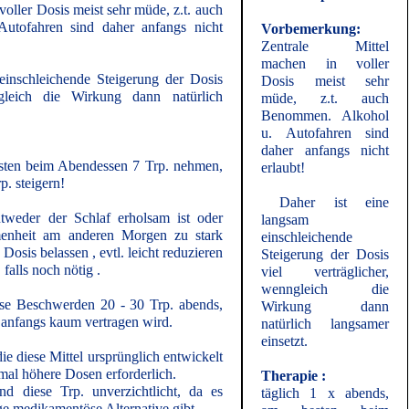
voller Dosis meist sehr müde, z.t. auch
utofahren sind daher anfangs nicht
Vorbemerkung:
Zentrale Mittel
machen in voller
inschleichende Steigerung der Dosis
Dosis meist sehr
ngleich die Wirkung dann natürlich
müde, z.t. auch
Benommen. Alkohol
u. Autofahren sind
daher anfangs nicht
esten beim Abendessen 7 Trp. nehmen,
erlaubt!
p. steigern!
Daher ist eine
tweder der Schlaf erholsam ist oder
langsam
nheit am anderen Morgen zu stark
einschleichende
Dosis belassen , evtl. leicht reduzieren
Steigerung der Dosis
, falls noch nötig .
viel verträglicher,
wenngleich die
se Beschwerden 20 - 30 Trp. abends,
Wirkung dann
s anfangs kaum vertragen wird.
natürlich langsamer
einsetzt.
die diese Mittel ursprünglich entwickelt
mal höhere Dosen erforderlich.
Therapie :
nd diese Trp. unverzichtlicht, da es
täglich 1 x abends,
ge medikamentöse Alternative gibt.