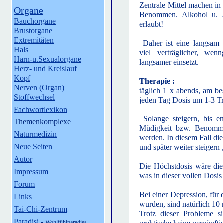
Zentrale Mittel machen in 
Organe
Benommen. Alkohol u. A
Bauchorgane
erlaubt!
Brustorgane
Extremitäten
Daher ist eine langsam e
Hals
viel verträglicher, wen
Harn-u.Sexualorgane
langsamer einsetzt.
Herz- und Kreislauf
Kopf
Therapie :
Nerven (Organ)
täglich 1 x abends, am b
Stoffwechsel
jeden Tag Dosis um 1-3 Tr
Fachwortlexikon
Solange steigern, bis en
Themenkomplexe
Müdigkeit bzw. Benomme
Naturmedizin
werden. In diesem Fall die 
Neue Seiten
und später weiter steigern 
Autor
Die Höchstdosis wäre die
Impressum
was in dieser vollen Dosi
Forum
Bei einer Depression, für 
Links
wurden, sind natürlich 10 
Tai-Chi-Zentrum
Trotz dieser Probleme si
Paradisi
-
Wohlfühlparadies
praktische keine vernünfti