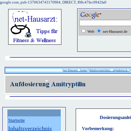
google.com, pub-1370634743170984, DIRECT, f08c47fec0942fa0
Web
net-Hausarzt.de
[
net-Hausarzt -home-
] [
Inhaltsverzeichnis - alphabetisch -
] 
Dosierungsanlei
Startseite
Inhaltsverzeichnis
Vorbemerkung: