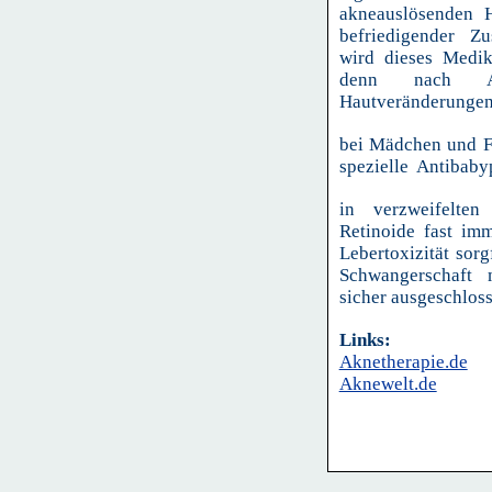
akneauslösenden 
befriedigender Zu
wird dieses Medik
denn nach Ab
Hautveränderungen 
bei Mädchen und Fr
spezielle Antibabyp
in verzweifelten
Retinoide fast im
Lebertoxizität sor
Schwangerschaft
sicher ausgeschlos
Links:
Aknetherapie.de
Aknewelt.de