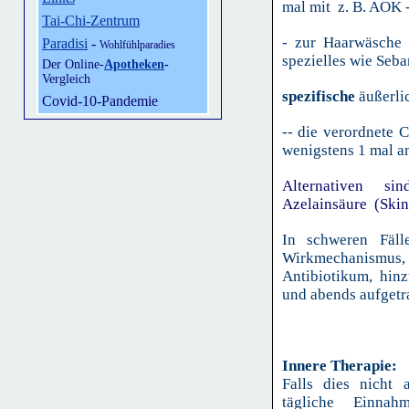
mal mit z. B. AOK 
Tai-Chi-Zentrum
- zur Haarwäsche
Paradisi
-
Wohlfühlparadies
spezielles wie Seba
Der Online-
Apotheken
-
Vergleich
spezifische
äußerli
Covid-10-Pandemie
-- die verordnete
wenigstens 1 mal a
Alternativen s
Azelainsäure (Skin
In schweren Fälle
Wirkmechanismus,
Antibiotikum, hin
und abends aufget
Innere Therapie:
Falls dies nicht 
tägliche Einna