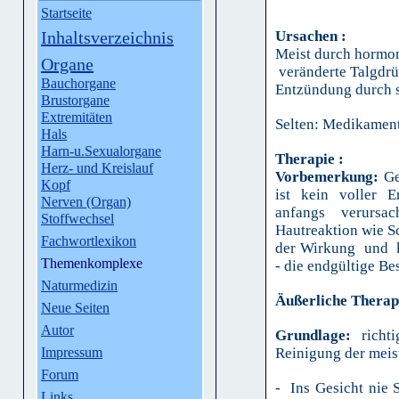
Startseite
Inhaltsverzeichnis
Ursachen :
Meist durch hormon
Organe
veränderte Talgdrü
Bauchorgane
Entzündu
ng durch 
Brustorgane
Extremitäten
Selten: Medikamente
Hals
Harn-u.Sexualorgane
Therapie :
Herz- und Kreislauf
Vorbemerkung:
Ged
Kopf
ist kein voller E
Nerven (Organ)
anfangs verursa
Stoffwechsel
Hautreaktion wie Sc
Fachwortlexikon
der Wirkung und 
Themenkomplexe
- die endgültige Be
Naturmedizin
Äußerliche Therap
Neue Seiten
Autor
Grundlage:
richt
Impressum
Reinigung der meist
Forum
- Ins Gesicht nie S
Links