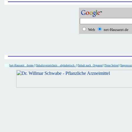
Web
net-Hausarzt.de
[
net-Hausarzt -home-
] [
Inhaltsverzeichnis - alphabetisch -
] [
Inhalt nach Organen
] [
Neue Seiten
] [
Impressu