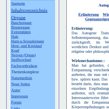
Startseite
Autog
Inhaltsverzeichnis
Erläuterung
Wir
Organe
Gegenanzeige
Bauchorgane
Brustorgane
E
rläuterung:
Extremitäten
Das Autogene Train
Hals
Selbstentspannung, da
Harn-u.Sexualorgane
zurückgreift, im W
Herz- und Kreislauf
westlichen Denken und 
Kopf
religiöse oder philosoph
Nerven (Organ)
Stoffwechsel
Wirkmechanismus :
Man hat gefunden, d
Fachwortlexikon
Entspannung verschied
Themenkomplexe
auftreten, die man mi
Naturmedizin
bzw. spüren kann. Das 
besteht darin, dass man
Neue Seiten
einzelnen Empfindung
Autor
auftreten, sich erstm
Impressum
Interessanterweise führt
Forum
durch die Entspannun
Körperempfindungen se
Links