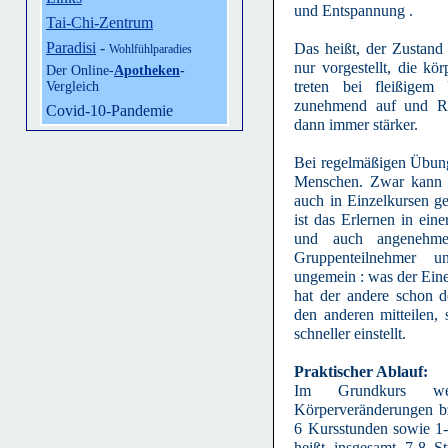
und Entspannung .
Tai-Chi-Zentrum
Paradisi
-
Das heißt, der Zustand
Wohlfühlparadies
nur vorgestellt, die kö
Der Online-
Apotheken
-
treten bei fleißige
Vergleich
zunehmend auf und R
Covid-10-Pandemie
dann immer stärker.
Bei regelmäßigen Übung
Menschen. Zwar kann A
auch in Einzelkursen g
ist das Erlernen in eine
und auch angenehme
Gruppenteilnehmer u
ungemein : was der Eine
hat der andere schon de
den anderen mitteilen, s
schneller einstellt.
Praktischer Ablauf:
Im Grundkurs wer
Körperveränderungen b
6 Kursstunden sowie 1
heißt insgesamt 7-8 St