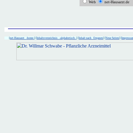
Web
net-Hausarzt.de
[
net-Hausarzt -home-
] [
Inhaltsverzeichnis - alphabetisch -
] [
Inhalt nach Organen
] [
Neue Seiten
] [
Impressu