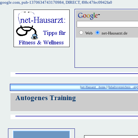
google.com, pub-1370634743170984, DIRECT, f08c47fec0942fa0
Web
net-Hausarzt.de
[
net-Hausarzt -home-
] [
Inhaltsverzeichnis - alp