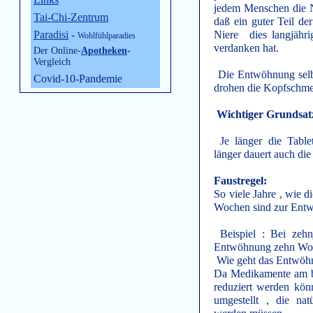
jedem Menschen die N
Tai-Chi-Zentrum
daß ein guter Teil de
Paradisi
-
Niere dies langjähr
Wohlfühlparadies
verdanken hat.
Der Online-
Apotheken
-
Vergleich
Die Entwöhnung selbs
Covid-10-Pandemie
drohen die Kopfschme
Wichtiger Grundsat
Je länger die Tabl
länger dauert auch di
Faustregel:
So viele Jahre , wie d
Wochen sind zur Entw
Beispiel : Bei zehn
Entwöhnung zehn Woc
Wie geht das Entwöhn
Da Medikamente am be
reduziert werden kön
umgestellt , die nat