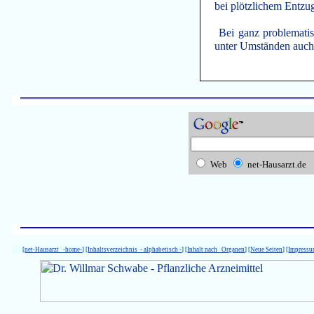
bei plötzlichem Entzug
Bei ganz problematis
unter Umständen auch 
Web
net-Hausarzt.de
[
net-Hausarzt -home-
] [
Inhaltsverzeichnis - alphabetisch -
] [
Inhalt nach Organen
] [
Neue Seiten
] [
Impress