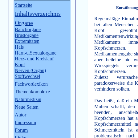
Startseite
Entwöhnung 
Inhaltsverzeichnis
Regelmäßige Einnahm
Organe
bei allen Menschen 
Bauchorgane
Kopf gewöhnt 
Brustorgane
Medikamentenwirkung
Extremitäten
Medikaments imm
Hals
Kopfschmerzen
Harn-u.Sexualorgane
Medikamentengabe sin
Herz- und Kreislauf
aber beileibe nie 
Kopf
Wirkspiegels ver
Nerven (Organ)
Kopfschmerzen.
Stoffwechsel
Zuletzt verursac
paradoxerweise die K
Fachwortlexikon
verhindern sollten.
Themenkomplexe
Naturmedizin
Das heißt, daß ein M
Mühen schafft, den 
Neue Seiten
beenden, anschli
Autor
Kopfschmerzen hat al
Impressum
Kopfschmerzmittel 
Schmerzmitteln ist 
Forum
problematisch: nac
Links