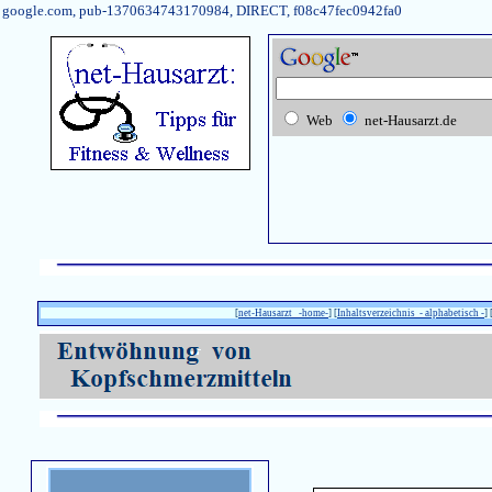
google.com, pub-1370634743170984, DIRECT, f08c47fec0942fa0
Web
net-Hausarzt.de
[
net-Hausarzt -home-
] [
Inhaltsverzeichnis - alphabetisch -
] 