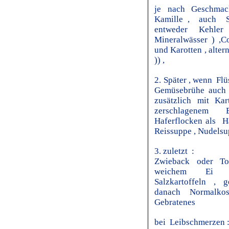
je nach Geschmack
Kamille , auch Sc
entweder Kehle
Mineralwässer ) ,
und Karotten , alter
)) ,
2. Später , wenn Flü
Gemüsebrühe auch 
zusätzlich mit Kar
zerschlagenem E
Haferflocken als H
Reissuppe , Nudelsu
3. zuletzt :
Zwieback oder To
weichem Ei , K
Salzkartoffeln , g
danach Normalkost
Gebratenes
bei Leibschmerzen 