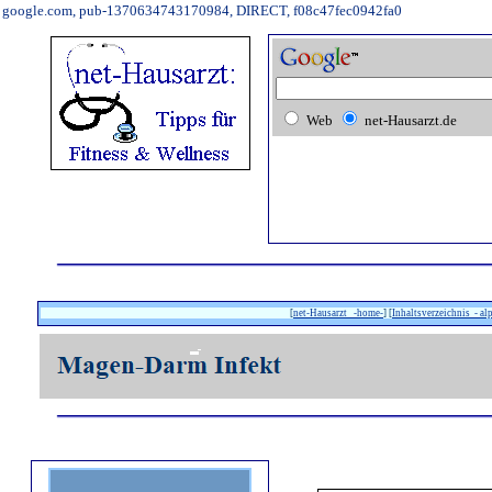
google.com, pub-1370634743170984, DIRECT, f08c47fec0942fa0
Web
net-Hausarzt.de
[
net-Hausarzt -home-
] [
Inhaltsverzeichnis - al