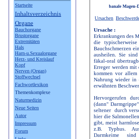
Startseite
banale Magen-
Inhaltsverzeichnis
Ursachen
Beschwerd
Organe
Bauchorgane
Ursache :
Brustorgane
Erkrankungen des M
Extremitäten
die typischerweis
Hals
Bauchschmerzen ein
Harn-u.Sexualorgane
ausheilen. Sie sin
Herz- und Kreislauf
fäkal-oral übertragb
Kopf
Erreger werden mit
Nerven (Organ)
kommen vor allem 
Stoffwechsel
Nahrung wieder in 
Fachwortlexikon
erwähnten Beschwer
Themenkomplexe
Hervorgerufen durc
Naturmedizin
(dann" Darmgrippe" 
Neue Seiten
seltener durch vers
Autor
hier die Salmonelle
gibt, meist harmlos
Impressum
z.B. Typhus. Au
Forum
Darmkeime sind 
Links