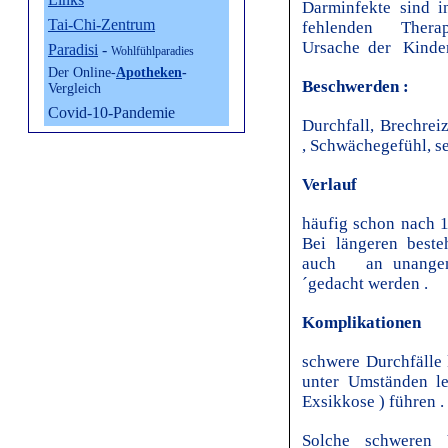
Darminfekte sind
Tai-Chi-Zentrum
fehlenden Therap
Ursache der Kinders
Paradisi
-
Wohlfühlparadies
Der Online-
Apotheken
-
Beschwerden :
Vergleich
Covid-10-Pandemie
Durchfall, Brechre
, Schwächegefühl, se
Verlauf
häufig schon nach 1 
Bei längeren best
auch an unangen
´gedacht werden .
Komplikationen
schwere Durchfälle 
unter Umständen le
Exsikkose ) führen .
Solche schweren 