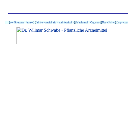
[
net-Hausarzt -home-
] [
Inhaltsverzeichnis - alphabetisch -
] [
Inhalt nach Organen
] [
Neue Seiten
] [
Impress