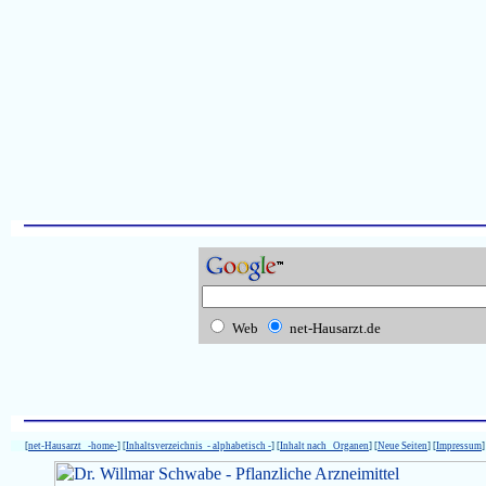
Web
net-Hausarzt.de
[
net-Hausarzt -home-
] [
Inhaltsverzeichnis - alphabetisch -
] [
Inhalt nach Organen
] [
Neue Seiten
] [
Impressum
]