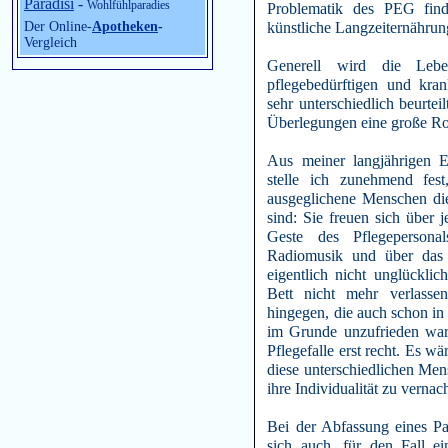
Paradisi
-
Wohlfühlparadies
Problematik des PEG find
Der Online-
Apotheken
-
künstliche Langzeiternähru
Vergleich
Generell wird die Lebens
pflegebedürftigen und kr
sehr unterschiedlich beurtei
Überlegungen eine große Rol
Aus meiner langjährigen E
stelle ich zunehmend fest
ausgeglichene Menschen die
sind: Sie freuen sich über 
Geste des Pflegeperson
Radiomusik und über das 
eigentlich nicht unglücklic
Bett nicht mehr verlass
hingegen, die auch schon in
im Grunde unzufrieden ware
Pflegefalle erst recht. Es w
diese unterschiedlichen Me
ihre Individualität zu vernac
Bei der Abfassung eines Pa
sich auch, für den Fall e