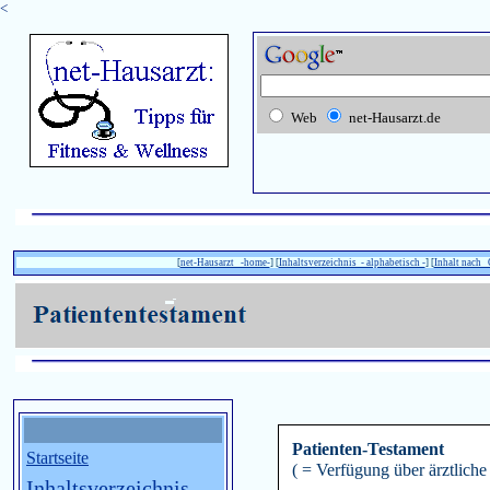
<
Web
net-Hausarzt.de
[
net-Hausarzt -home-
] [
Inhaltsverzeichnis - alphabetisch -
] [
Inhalt nach
Patienten-Testament
Startseite
( = Verfügung über ärztlich
Inhaltsverzeichnis