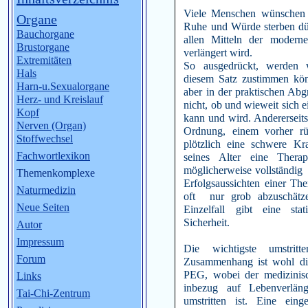
Viele Menschen wünschen ,
Organe
Ruhe und Würde sterben dü
Bauchorgane
allen Mitteln der moderne
Brustorgane
verlängert wird.
Extremitäten
So ausgedrückt, werden 
Hals
diesem Satz zustimmen kön
Harn-u.Sexualorgane
aber in der praktischen A
Herz- und Kreislauf
nicht, ob und wieweit sich 
Kopf
kann und wird. Andererseit
Nerven (Organ)
Ordnung, einem vorher rü
Stoffwechsel
plötzlich eine schwere K
Fachwortlexikon
seines Alter eine Thera
möglicherweise vollständig w
Themenkomplexe
Erfolgsaussichten einer Th
Naturmedizin
oft nur grob abzuschätz
Neue Seiten
Einzelfall gibt eine sta
Sicherheit.
Autor
Impressum
Die wichtigste umstri
Forum
Zusammenhang ist wohl die
PEG, wobei der medizinis
Links
inbezug auf Lebenverläng
Tai-Chi-Zentrum
umstritten ist. Eine ein