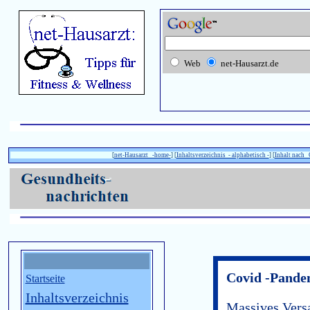
Web
net-Hausarzt.de
[
net-Hausarzt -home-
] [
Inhaltsverzeichnis - alphabetisch -
] [
Inhalt nach
Covid -Pande
Startseite
Inhaltsverzeichnis
Massives Vers