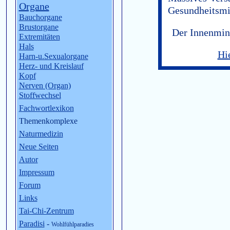
Organe
Gesundheitsmi
Bauchorgane
Brustorgane
Der Innenminis
Extremitäten
Hals
Hie
Harn-u.Sexualorgane
Herz- und Kreislauf
Kopf
Nerven (Organ)
Stoffwechsel
Fachwortlexikon
Themenkomplexe
Naturmedizin
Neue Seiten
Autor
Impressum
Forum
Links
Tai-Chi-Zentrum
Paradisi
-
Wohlfühlparadies