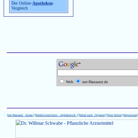
Der Online-
Apotheken
-
Vergleich
Web
net-Hausarzt.de
[
net-Hausarzt -home-
] [
Inhaltsverzeichnis - alphabetisch -
] [
Inhalt nach Organen
] [
Neue Seiten
] [
Impressum
]