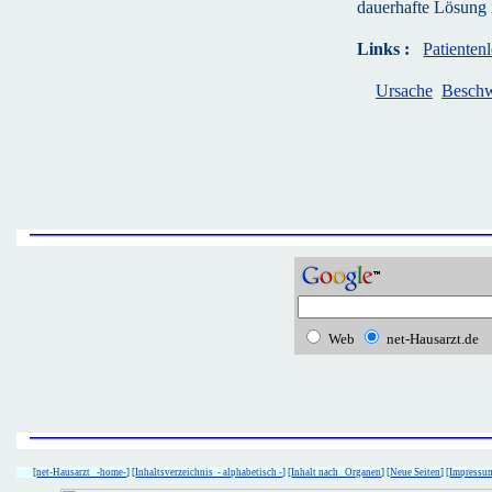
dauerhafte Lösung i
Links :
Patientenl
Ursache
Besch
Web
net-Hausarzt.de
[
net-Hausarzt -home-
] [
Inhaltsverzeichnis - alphabetisch -
] [
Inhalt nach Organen
] [
Neue Seiten
] [
Impressu