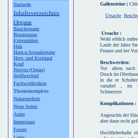
Gallensteine
( Chlo
Startseite
Inhaltsverzeichnis
Ursache
Besch
Organe
Bauchorgane
Ursache :
Brustorgane
Wohl erblich mitb
Extremitäten
Laufe der Jahre Ste
Hals
Frauen und bei Vo
Harn-u.Sexualorgane
Herz- und Kreislauf
Beschwerden:
Kopf
Vor allem. nach fe
Nerven (Organ)
Druck im Oberbauch
Stoffwechsel
in die re Schulter
Fachwortlexikon
variabel , im Ex
Themenkomplexe
Schmerzen
Naturmedizin
Komplikationen :
Neue Seiten
Autor
Angesichts der Häuf
aber dann recht gef
Impressum
Forum
Hochfieberhafte ei
Links