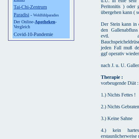
u.U. in eine sehr
Peritonitis ) oder
Tai-Chi-Zentrum
übergehen kann ( so
Paradisi
-
Wohlfühlparadies
Der Online-
Apotheken
-
Der Stein kann in
Vergleich
den Gallenabfluss
Covid-10-Pandemie
evtl. auc
Bauchspeicheldrüs
jeden Fall muß de
ggf operativ wieder
nach J. u. U. Gall
Therapie :
vorbeugende Diät :
1.) Nichts Fettes !
2.) Nichts Gebraten
3.) Keine Sahne
4.) kein hart
erstaunlicherweise 