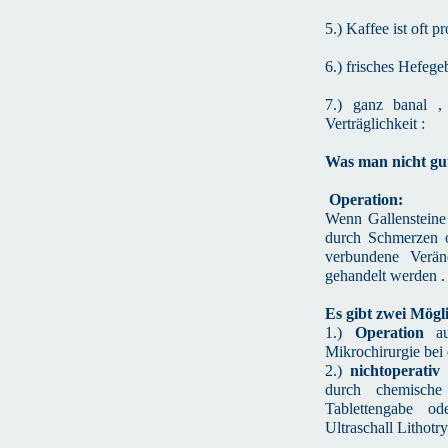
5.) Kaffee ist oft p
6.) frisches Hefege
7.) ganz banal , 
Verträglichkeit :
Was man nicht gut
Operation:
Wenn Gallensteine
durch Schmerzen o
verbundene Verän
gehandelt werden .
Es gibt zwei Mögli
1.)
Operation
a
Mikrochirurgie bei
2.)
nichtoperativ
d
durch chemische
Tablettengabe od
Ultraschall Lithotry