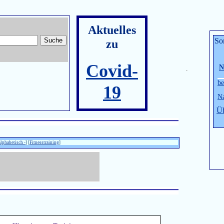
Aktuelles
So
zu
Covid-
N
be
19
Na
Üb
alphabetisch -
] [
Fitnesstraining
]