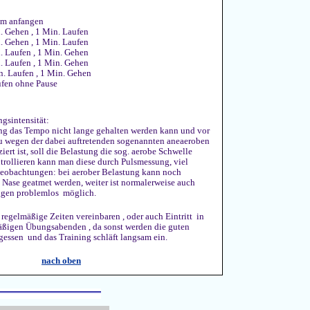
sam anfangen
. Gehen , 1 Min. Laufen
Gehen , 1 Min. Laufen
Laufen , 1 Min. Gehen
Laufen , 1 Min. Gehen
Laufen , 1 Min. Gehen
aufen ohne Pause
ngsintensität:
ng das Tempo nicht lange gehalten werden kann und vor
u wegen der dabei auftretenden sogenannten aneaeroben
rt ist, soll die Belastung die sog. aerobe Schwelle
ntrollieren kann man diese durch Pulsmessung, viel
Beobachtungen: bei aerober Belastung kann noch
e Nase geatmet werden, weiter ist normalerweise auch
ggen problemlos möglich.
r regelmäßige Zeiten vereinbaren , oder auch Eintritt in
äßigen Übungsabenden , da sonst werden die guten
rgessen und das Training schläft langsam ein.
nach oben