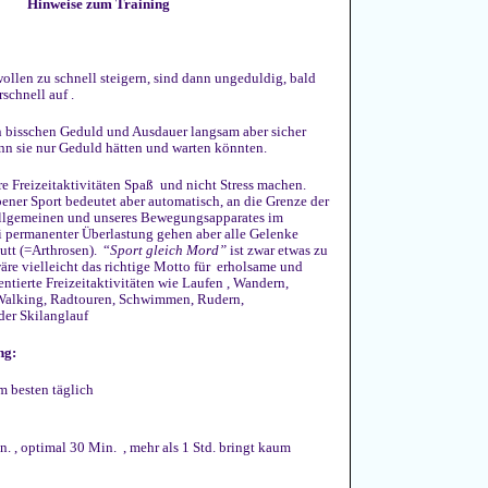
Hinweise zum Training
llen zu schnell steigern, sind dann ungeduldig, bald
schnell auf .
n bisschen Geduld und Ausdauer langsam aber sicher
enn sie nur Geduld hätten und warten könnten.
re Freizeitaktivitäten Spaß und nicht Stress machen.
ner Sport bedeutet aber automatisch, an die Grenze der
Allgemeinen und unseres Bewegungsapparates im
i permanenter Überlastung gehen aber alle Gelenke
utt (=Arthrosen). “
Sport gleich Mord”
ist zwar etwas zu
äre vielleicht das richtige Motto für erholsame und
tierte Freizeitaktivitäten wie Laufen , Wandern,
Walking, Radtouren, Schwimmen, Rudern,
er Skilanglauf
ng:
am besten täglich
n. , optimal 30 Min. , mehr als 1 Std. bringt kaum