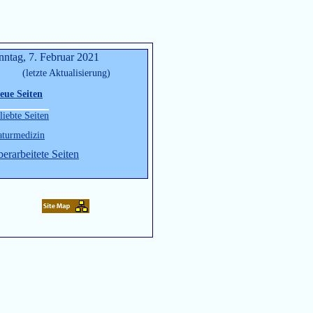
nntag, 7. Februar 2021
(letzte Aktualisierung)
eue Seiten
liebte Seiten
turmedizin
erarbeitete Seiten