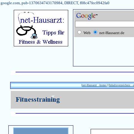
google.com, pub-1370634743170984, DIRECT, f08c47fec0942fa0
Web
net-Hausarzt.de
[
net-Hausarzt -home-
] [
Inhaltsverzeichnis - 