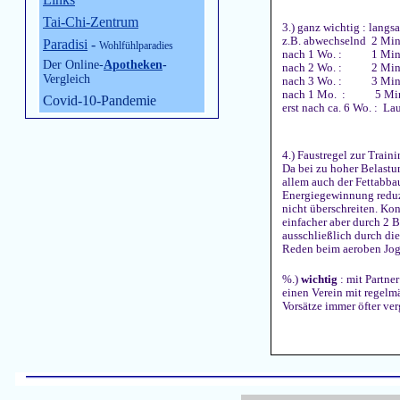
Tai-Chi-Zentrum
3.) ganz wichtig : lang
z.B. abwechselnd 2 Min
Paradisi
-
Wohlfühlparadies
nach 1 Wo. : 1 Min. 
Der Online-
Apotheken
-
nach 2 Wo. : 2 Min. 
Vergleich
nach 3 Wo. : 3 Min. 
nach 1 Mo. : 5 Min. 
Covid-10-Pandemie
erst nach ca. 6 Wo. : L
4.) Faustregel zur Traini
Da bei zu hoher Belastu
allem auch der Fettabba
Energiegewinnung reduzie
nicht überschreiten. Ko
einfacher aber durch 2 
ausschließlich durch di
Reden beim aeroben Jo
%.)
wichtig
: mit Partne
einen Verein mit regelm
Vorsätze immer öfter ve