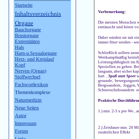
Startseite
Vorbemerkung:
Inhaltsverzeichnis
Organe
Die meisten Menschen wo
enttäuscht und hören vor
Bauchorgane
Brustorgane
Dabei würden sie mit ei
Extremitäten
immer fitter werden - w
Hals
Schließlich sollten unse
Harn-u.Sexualorgane
Wettkampfmäßig betriebe
Herz- und Kreislauf
Leistungsfähigkeit im 
Kopf
Speziellen zu gehen. Be
Nerven (Organ)
langsam, aber sicher kap
hart ,
Spaß statt Sport
w
Stoffwechsel
gesunde, bewegungsorien
Fachwortlexikon
Bergwandern, Joggen, 
Schneeschuhwandern od
Themenkomplexe
Naturmedizin
Praktische Durchführu
Neue Seiten
1.) min. 2-3 x pro Wo , 
Autor
Impressum
2.) Zeitdauer min. 20 Mi
Forum
zusätzlichen Effekt
Links