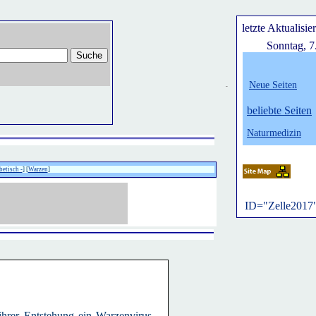
letzte Aktualisie
Sonntag, 7
Neue Seiten
belie
bte Seiten
Naturmedizin
betisch -
] [
Warzen
]
ID="Zelle2017
hrer Entstehung ein Warzenvirus ,