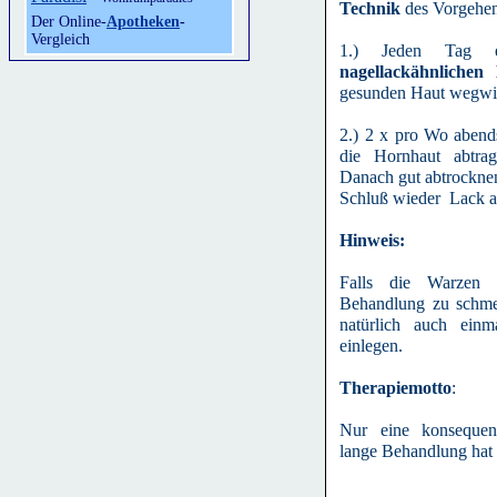
Technik
des Vorgehen
Der Online-
Apotheken
-
Vergleich
1.) Jeden Tag 
nagellackähnliche
gesunden Haut wegwi
2.) 2 x pro Wo abend
die Hornhaut abtrag
Danach gut abtrockne
Schluß wieder Lack au
Hinweis:
Falls die Warzen d
Behandlung zu schmer
natürlich auch ein
einlegen.
Therapiemotto
:
Nur eine konsequen
lange Behandlung hat 