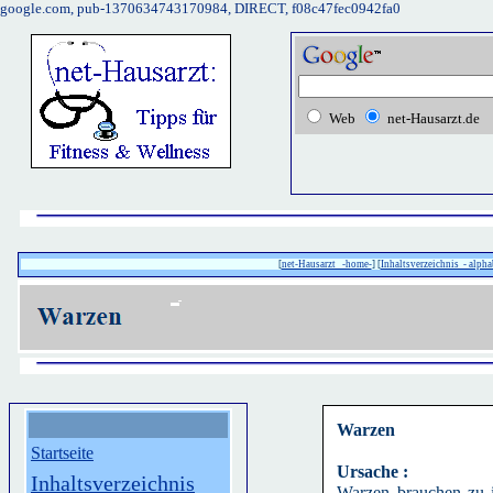
google.com, pub-1370634743170984, DIRECT, f08c47fec0942fa0
Web
net-Hausarzt.de
[
net-Hausarzt -home-
] [
Inhaltsverzeichnis - alpha
Warzen
Startseite
Ursache :
Inhaltsverzeichnis
Warzen brauchen zu i