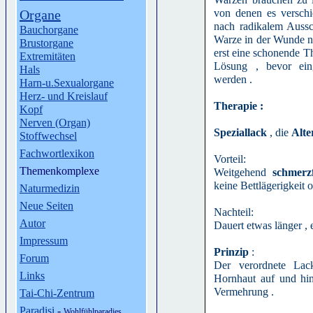
Organe
von denen es versch
nach radikalem Aussc
Bauchorgane
Warze in der Wunde ne
Brustorgane
erst eine schonende T
Extremitäten
Lösung , bevor ein
Hals
werden .
Harn-u.Sexualorgane
Herz- und Kreislauf
Therapie :
Kopf
Nerven (Organ)
Speziallack
, die
Alte
Stoffwechsel
Fachwortlexikon
Vorteil:
Themenkomplexe
Weitgehend
schmerzf
keine Bettlägerigkeit 
Naturmedizin
Neue Seiten
Nachteil:
Autor
Dauert etwas länger , e
Impressum
Prinzip
:
Forum
Der verordnete Lac
Links
Hornhaut auf und hin
Vermehrung .
Tai-Chi-Zentrum
Paradisi
-
Wohlfühlparadies