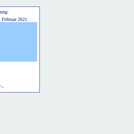
rung:
. Februar 2021
">