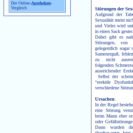
Der Online-
Apotheken
-
Vergleich
Störungen der Sexu
Aufgrund der Tabu
Sexualität meist nic
und Vieles wird un
in einen Sack gestec
Dabei gibt es natü
Störungen, von f
gelegentlich sogar 
Samenerguß, fehl
zu nicht ausre
folgenden Schmerze
ausreichender Erek
Selbst der scheinb
“erektile Dysfu
verschiedene Störu
Ursachen
:
In der Regel besteh
eine Störung veru
beim Mann eher or
oder Gefäßstörunge
Dann wurden die