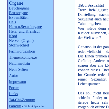
Organe
Tabu Sexualität
Bauchorgane
Trotz freizügigste
Brustorgane
Darstellung nac
Extremitäten
Sexualität auch he
Hals
Tabu umgeben.
Harn-u.Sexualorgane
Wer würde denn 
Herz- und Kreislauf
Kleider ausziehen, 
Kopf
der Welt wäre?
Nerven (Organ)
Stoffwechsel
Genauso ist der ganz
Fachwortlexikon
redet vielleicht da
Die Einen prahlen m
Themenkomplexe
Gefühle; Andere re
Naturmedizin
sparen aber alle k
Neue Seiten
können dieses The
Im Grunde redet k
Autor
seiner Sexualitä
Impressum
Lebenspartner.
Forum
Das soll nicht hei
Links
schlecht fände; m
Tai-Chi-Zentrum
gerade heute seh
Paradisi
-
Wohlfühlparadies
vorgeblich offene D