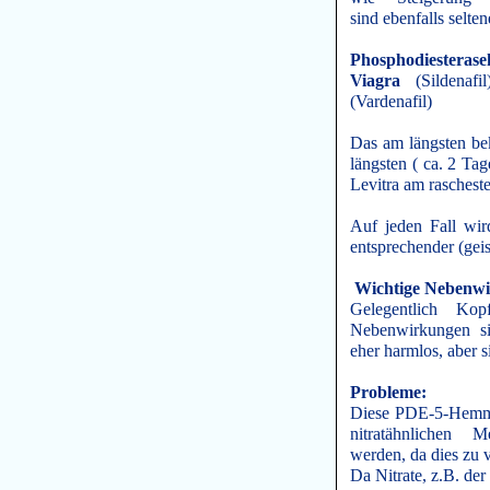
sind ebenfalls selt
Phosphodiestera
Viagra
(Sildenaf
(Vardenafil)
Das am längsten bek
längsten ( ca. 2 Ta
Levitra am raschest
Auf jeden Fall wir
entsprechender (geis
Wichtige Nebenw
Gelegentlich Kopf
Nebenwirkungen sin
eher harmlos, aber s
Probleme:
Diese PDE-5-Hemme
nitratähnlichen
werden, da dies zu v
Da Nitrate, z.B. der