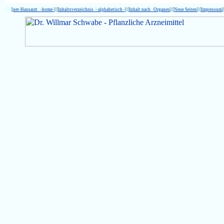
[
net-Hausarzt -home-
] [
Inhaltsverzeichnis - alphabetisch -
] [
Inhalt nach Organen
] [
Neue Seiten
] [
Impressum
]