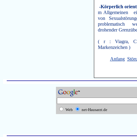
-Körperlich orient
m Allgemeinen ein
von Sexualstörun
problematisch weg
drohender Grenzübe
( r : Viagra, Ci
Markenzeichen )
Anfang
Stör
Web
net-Hausarzt.de