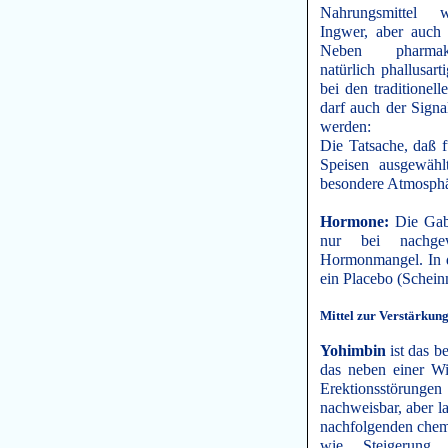
Nahrungsmittel w
Ingwer, aber auch 
Neben pharmak
natürlich phallusa
bei den traditionell
darf auch der Signa
werden:
Die Tatsache, daß f
Speisen ausgewäh
besondere Atmosphä
Hormone:
Die Gabe
nur bei nachgew
Hormonmangel. In de
ein Placebo (Schein
Mittel zur Verstärkun
Yohimbin
ist das b
das neben einer Wi
Erektionsstörung
nachweisbar, aber l
nachfolgenden che
wie Steigerung 