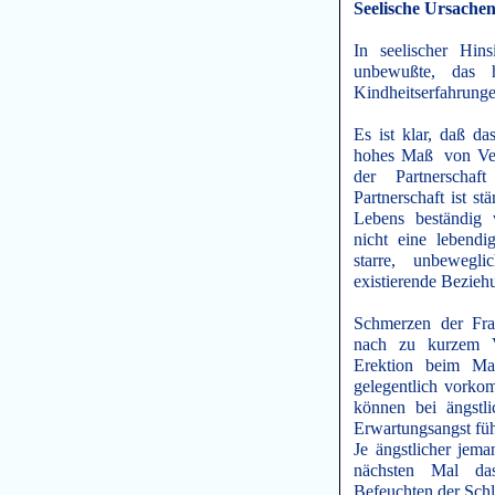
Seelische Ursachen
In seelischer Hin
unbewußte, das h
Kindheitserfahrung
Es ist klar, daß da
hohes Maß von Vert
der Partnerscha
Partnerschaft ist st
Lebens beständig 
nicht eine lebendi
starre, unbewegl
existierende Bezieh
Schmerzen der Fra
nach zu kurzem V
Erektion beim Ma
gelegentlich vorkom
können bei ängstl
Erwartungsangst fü
Je ängstlicher jema
nächsten Mal das
Befeuchten der Schl