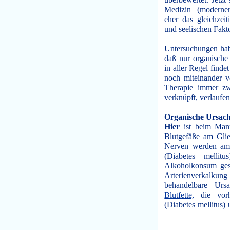
überbewertet. Jetzt
Medizin (moderner
eher das gleichze
und seelischen Fakt
Untersuchungen habe
daß nur organische 
in aller Regel find
noch miteinander v
Therapie immer zwe
verknüpft, verlaufen
Organische Ursac
Hier
ist beim Man
Blutgefäße am Glie
Nerven werden am 
(Diabetes mellit
Alkoholkonsum ges
Arterienverkalkun
behandelbare U
Blutfette,
die vor
(Diabetes mellitus)