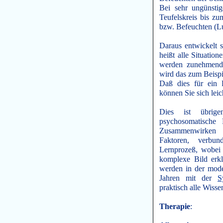
Bei sehr ungünstig
Teufelskreis bis z
bzw. Befeuchten (Lu
Daraus entwickelt s
heißt alle Situatio
werden zunehmend 
wird das zum Beispie
Daß dies für ein P
können Sie sich leic
Dies ist übrige
psychosomatische
Zusammenwirken 
Faktoren, verbu
Lernprozeß, wobei 
komplexe Bild erk
werden in der mode
Jahren mit der
S
praktisch alle Wiss
Therapie
: