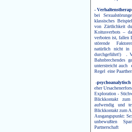
- Verhaltenstherap
bei Sexualstörung
klassisches Beispi
von Zärtlichkeit d
Koitusverbots – d
verboten ist, falle
störende Faktore
natürlich nicht in
durchgeführt!) . V
Bahnbrechendes ge
unterstreicht auch 
Regel eine Paarthera
-psychoanalytisch
eher Ursachenerfors
Exploration - Stich
Blickkontakt zum 
aufwendig und te
Blickkontakt zum A
Ausgangspunkt: Sex
unbewußten Spa
Partnerschaft