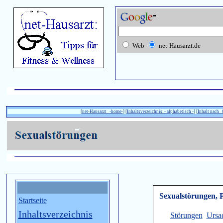
Web
net-Hausarzt.de
[
net-Hausarzt -home-
] [
Inhaltsverzeichnis - alphabetisch -
] [
Inhalt nach
S
exualstörungen, 
Startseite
Inhaltsverzeichnis
Störungen
Ursa