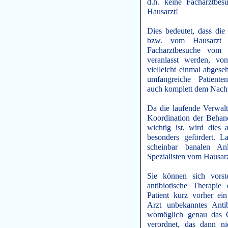
d.h. keine Facharztbe
Hausarzt!
Dies bedeutet, dass die
bzw. vom Hausarzt k
Facharztbesuche vom 
veranlasst werden, v
vielleicht einmal abgese
umfangreiche Patiente
auch komplett dem Nachf
Da die laufende Verwalt
Koordination der Behan
wichtig ist, wird die
besonders gefördert. L
scheinbar banalen 
Spezialisten vom Hausarz
Sie können sich vorste
antibiotische Therapi
Patient kurz vorher ei
Arzt unbekanntes Anti
womöglich genau das 
verordnet, das dann n