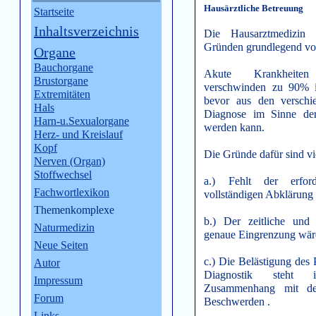
Hausärztliche Betreuung
Startseite
Inhaltsverzeichnis
Die Hausarztmedizin 
Gründen grundlegend von
Organe
Bauchorgane
Akute Krankheiten
Brustorgane
verschwinden zu 90% i
Extremitäten
bevor aus den verschi
Hals
Diagnose im Sinne der 
Harn-u.Sexualorgane
werden kann.
Herz- und Kreislauf
Kopf
Die Gründe dafür sind vie
Nerven (Organ)
Stoffwechsel
a.) Fehlt der erfor
Fachwortlexikon
vollständigen Abklärung
Themenkomplexe
b.) Der zeitliche und
Naturmedizin
genaue Eingrenzung wär
Neue Seiten
c.) Die Belästigung des 
Autor
Diagnostik steht i
Impressum
Zusammenhang mit de
Forum
Beschwerden .
Links