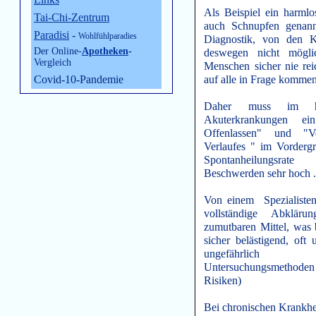
Als Beispiel ein harml
Tai-Chi-Zentrum
auch Schnupfen genann
Paradisi
-
Wohlfühlparadies
Diagnostik, von den K
Der Online-
Apotheken
-
deswegen nicht mögli
Vergleich
Menschen sicher nie re
Covid-10-Pandemie
auf alle in Frage komme
Daher muss im hau
Akuterkrankungen ei
Offenlassen" und "Ve
Verlaufes " im Vordergru
Spontanheilungsrat
Beschwerden sehr hoch 
Von einem Spezialiste
vollständige Abkläru
zumutbaren Mittel, was
sicher belästigend, oft
ungefährlich w
Untersuchungsmethode
Risiken)
Bei chronischen Krankhei