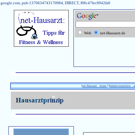
google.com, pub-1370634743170984, DIRECT, f08c47fec0942fa0
Web
net-Hausarzt.de
[
net-Hausarzt -home-
] [
Inhaltsverzeichnis - a