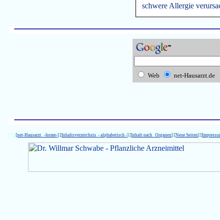
schwere Allergie verursa
Web
net-Hausarzt.de
[
net-Hausarzt -home-
] [
Inhaltsverzeichnis - alphabetisch -
] [
Inhalt nach Organen
] [
Neue Seiten
] [
Impress