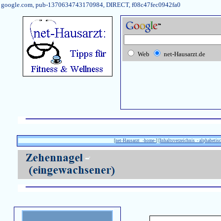
google.com, pub-1370634743170984, DIRECT, f08c47fec0942fa0
Web
net-Hausarzt.de
[
net-Hausarzt -home-
] [
Inhaltsverzeichnis - alphabetisc