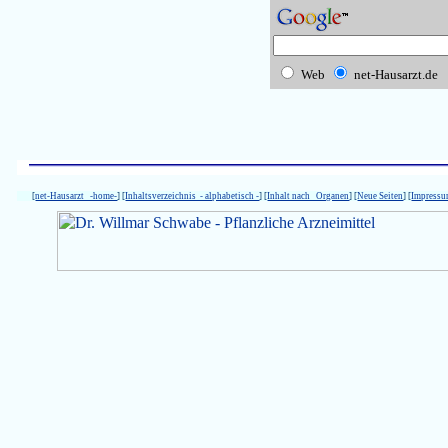
Web
net-Hausarzt.de
[
net-Hausarzt -home-
] [
Inhaltsverzeichnis - alphabetisch -
] [
Inhalt nach Organen
] [
Neue Seiten
] [
Impress