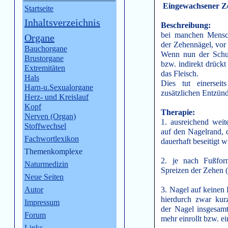
Eingewachsener Z
Startseite
Inhaltsverzeichnis
Beschreibung:
bei manchen Mensch
Organe
der Zehennägel, vor
Bauchorgane
Wenn nun der Schuh
Brustorgane
bzw. indirekt drückt
Extremitäten
das Fleisch.
Hals
Dies tut einerse
Harn-u.Sexualorgane
zusätzlichen Entzün
Herz- und Kreislauf
Kopf
Therapie:
Nerven (Organ)
1. ausreichend weit
Stoffwechsel
auf den Nagelrand, d
Fachwortlexikon
dauerhaft beseitigt w
Themenkomplexe
2. je nach Fußfo
Naturmedizin
Spreizen der Zehen (
Neue Seiten
Autor
3. Nagel auf keinen F
hierdurch zwar kurz
Impressum
der Nagel insgesam
Forum
mehr einrollt bzw. e
Links