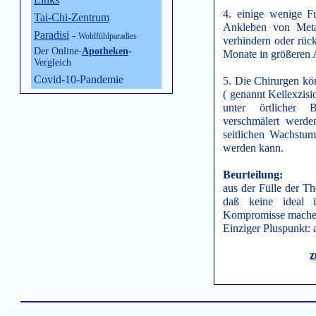
4. einige wenige F
Tai-Chi-Zentrum
Ankleben von Meta
Paradisi
-
Wohlfühlparadies
verhindern oder rüc
Der Online-
Apotheken
-
Monate in größeren 
Vergleich
Covid-10-Pandemie
5. Die Chirurgen kö
( genannt Keilexzisi
unter örtlicher 
verschmälert werd
seitlichen Wachstu
werden kann.
Beurteilung:
aus der Fülle der Th
daß keine ideal 
Kompromisse mache
Einziger Pluspunkt: 
z