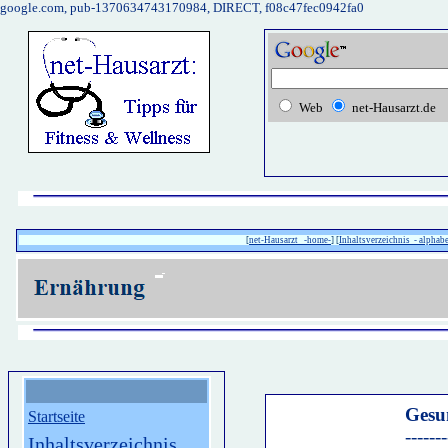
google.com, pub-1370634743170984, DIRECT, f08c47fec0942fa0
Web
net-Hausarzt.de
[
net-Hausarzt -home-
] [
Inhaltsverzeichnis - alphabe
Gesu
Startseite
---------------
Inhaltsverzeichnis