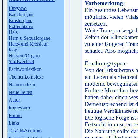
Vorbemerkung:
Organe
Ein gesundes Lebensmit
Bauchorgane
möglichst vielen Vitals
Brustorgane
zersetzen.
Extremitäten
Weite Transportwege b
Hals
Zeiten der Klimakatast
Harn-u.Sexualorgane
zu einer längeren Tran
Herz- und Kreislauf
Kopf
schadet. Also möglich
Nerven (Organ)
Stoffwechsel
Ernährungstypen:
Fachwortlexikon
Von der Erbsubstanz h
ein Leben als Steinzei
Themenkomplexe
moderne bewegungsar
Naturmedizin
Frühere Menschen bew
Neue Seiten
hatten daher einen wes
Autor
Dementsprechend ist de
Impressum
heutige Verhältnisse nö
Forum
Die logische Folge is
Links
Fettsucht in unseren r
Die Nahrung sollte dah
Tai-Chi-Zentrum
machen. Da Fett am kal