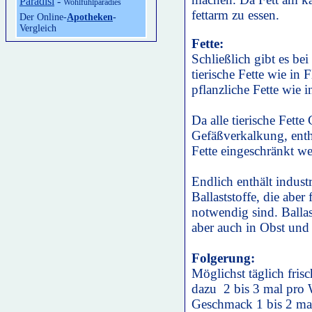
Paradisi
-
Wohlfühlparadies
fettarm zu essen.
Der Online-
Apotheken
-
Vergleich
Fette:
Schließlich gibt es bei
tierische Fette wie in
pflanzliche Fette wie
Da alle tierische Fette
Gefäßverkalkung, entha
Fette eingeschränkt w
Endlich enthält indust
Ballaststoffe, die abe
notwendig sind. Balla
aber auch in Obst und
Folgerung:
Möglichst täglich fri
dazu 2 bis 3 mal pro 
Geschmack 1 bis 2 ma