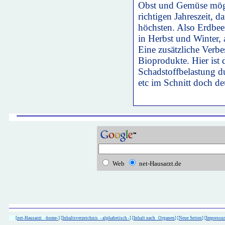
Obst und Gemüse mögl
richtigen Jahreszeit, 
höchsten. Also Erdbee
in Herbst und Winter, 
Eine zusätzliche Verbe
Bioprodukte. Hier ist 
Schadstoffbelastung du
etc im Schnitt doch de
Web
net-Hausarzt.de
[
net-Hausarzt -home-
] [
Inhaltsverzeichnis - alphabetisch -
] [
Inhalt nach Organen
] [
Neue Seiten
] [
Impressu