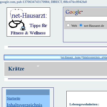
google.com, pub-1370634743170984, DIRECT, f08c47fec0942fa0
Web
net-Hausarzt.de
[
net-Hausarzt -home-
] [
Inhaltsverzeichnis - alpha
Startseite
Inhaltsverzeichnis
Lebensgewohnheiten :