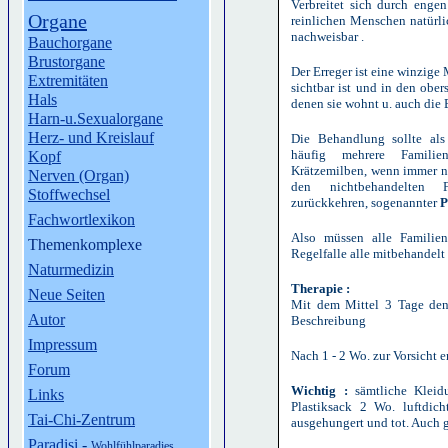
Verbreitet sich durch engen
Organe
reinlichen Menschen natürli
nachweisbar .
Bauchorgane
Brustorgane
Der Erreger ist eine winzige
Extremitäten
sichtbar ist und in den ober
Hals
denen sie wohnt u. auch die E
Harn-u.Sexualorgane
Herz- und Kreislauf
Die Behandlung sollte als
häufig mehrere Familie
Kopf
Krätzemilben, wenn immer nu
Nerven (Organ)
den nichtbehandelten F
Stoffwechsel
zurückkehren, sogenannter
P
Fachwortlexikon
Also müssen alle Familien
Themenkomplexe
Regelfalle alle mitbehandelt
Naturmedizin
Therapie :
Neue Seiten
Mit dem Mittel 3 Tage den 
Autor
Beschreibung
Impressum
Nach 1 - 2 Wo. zur Vorsicht 
Forum
Wichtig :
sämtliche Kleid
Links
Plastiksack 2 Wo. luftdic
Tai-Chi-Zentrum
ausgehungert und tot. Auch 
Paradisi
-
Wohlfühlparadies