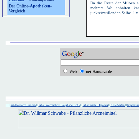
Da die Reste der Milben a
Der Online-
Apotheken
-
mehrere Wo anhalten kan
Vergleich
juckreizstillenden Salbe 1 
Web
net-Hausarzt.de
[
net-Hausarzt -home-
] [
Inhaltsverzeichnis - alphabetisch -
] [
Inhalt nach Organen
] [
Neue Seiten
] [
Impressu