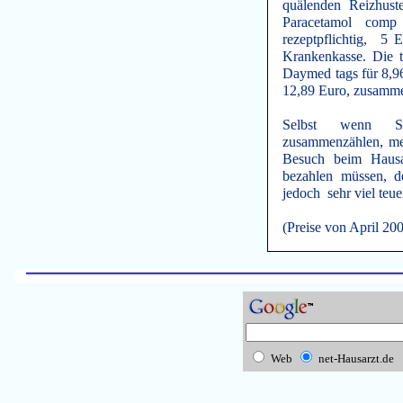
quälenden Reizhust
Paracetamol comp
rezeptpflichtig, 5 
Krankenkasse. Die t
Daymed tags für 8,96
12,89 Euro, zusamme
Selbst wenn S
zusammenzählen, mer
Besuch beim Hausa
bezahlen müssen, 
jedoch sehr viel te
(Preise von April 20
Web
net-Hausarzt.de