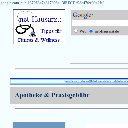
google.com, pub-1370634743170984, DIRECT, f08c47fec0942fa0
Web
net-Hausarzt.de
[
net-Hausarzt -home-
] [
Inhaltsverzeichnis - alphabetisch