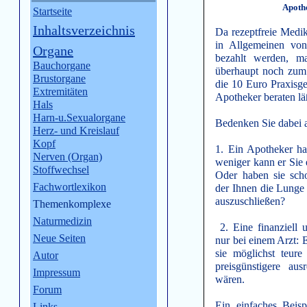
Apoth
Startseite
Inhaltsverzeichnis
Da rezeptfreie Medi
in Allgemeinen vo
Organe
bezahlt werden, m
Bauchorgane
überhaupt noch zum 
Brustorgane
die 10 Euro Praxisge
Extremitäten
Apotheker beraten lä
Hals
Harn-u.Sexualorgane
Bedenken Sie dabei a
Herz- und Kreislauf
Kopf
1. Ein Apotheker ha
Nerven (Organ)
weniger kann er Sie 
Stoffwechsel
Oder haben sie sch
Fachwortlexikon
der Ihnen die Lunge 
auszuschließen?
Themenkomplexe
Naturmedizin
2. Eine finanziell 
Neue Seiten
nur bei einem Arzt: E
sie möglichst teur
Autor
preisgünstigere au
Impressum
wären.
Forum
Ein einfaches Beisp
Links