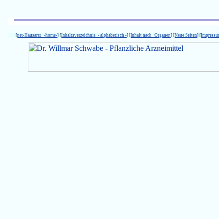
[
net-Hausarzt -home-
] [
Inhaltsverzeichnis - alphabetisch -
] [
Inhalt nach Organen
] [
Neue Seiten
] [
Impress