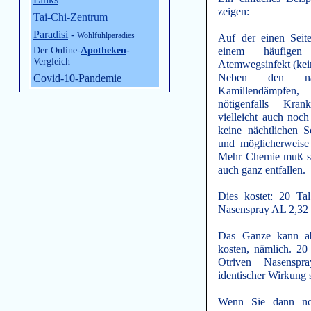
zeigen:
Tai-Chi-Zentrum
Paradisi
-
Wohlfühlparadies
Auf der einen Seite
Der Online-
Apotheken
-
einem häufigen
Vergleich
Atemwegsinfekt (kei
Neben den nat
Covid-10-Pandemie
Kamillendämpfen
nötigenfalls Kran
vielleicht auch noch
keine nächtlichen 
und möglicherweise
Mehr Chemie muß si
auch ganz entfallen.
Dies kostet: 20 Ta
Nasenspray AL 2,32 
Das Ganze kann ab
kosten, nämlich. 2
Otriven Nasensp
identischer Wirkung
Wenn Sie dann no