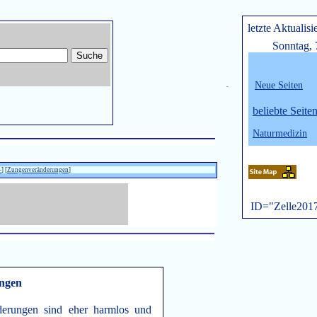
letzte Aktualisi
Sonntag, 
Neue Seiten
belie
bte Seite
Naturmedizin
-
] [
Zungenveränderungen
]
ID="Zelle201
ngen
derungen sind eher harmlos und