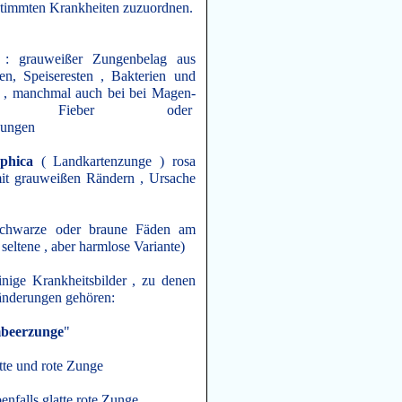
stimmten Krankheiten zuzuordnen.
 : grauweißer Zungenbelag aus
len, Speiseresten , Bakterien und
e , manchmal auch bei bei Magen-
eiten, Fieber oder
dungen
phica
( Landkartenzunge ) rosa
mit grauweißen Rändern , Ursache
chwarze oder braune Fäden am
eltene , aber harmlose Variante)
einige Krankheitsbilder , zu denen
änderungen gehören:
beerzunge
"
tte und rote Zunge
enfalls glatte rote Zunge