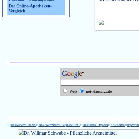
Der Online-
Apotheken
-
Vergleich
Web
net-Hausarzt.de
[
net-Hausarzt -home-
] [
Inhaltsverzeichnis - alphabetisch -
] [
Inhalt nach Organen
] [
Neue Seiten
] [
Impressu