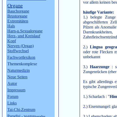
vor allem keinen be
Organe
Bauchorgane
häufige Variante:
Brustorgane
1.) belegte Zunge
Extremitäten
abgeschilferten Zel
Hals
Pilzen als Anomali
Harn-u.Sexualorgane
Darmkrankh
Herz- und Kreislauf
Zahnfleischsentzün
Kopf
Nerven (Organ)
2.)
Lingua geogra
Stoffwechsel
oder rote Flecken 
unbekannt
Fachwortlexikon
Themenkomplexe
3.)
Haarzunge
: s
Naturmedizin
Zungenrücken (eher s
Neue Seiten
Es gibt allerdings 
Autor
typische Zungenver
Impressum
Forum
1.) Scharlach : "
Him
Links
2.) Eisenmangel: gla
Tai-Chi-Zentrum
Paradisi
-
3.) Leberschaden: eb
Wohlfühlparadies