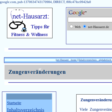
google.com, pub-1370634743170984, DIRECT, f08c47fec0942fa0
Web
net-Hausarzt.de
[
net-Hausarzt -home-
] [
Inhaltsverzeichnis - alphabetisch 
Zungenveränderu
Startseite
Inhaltsverzeichnis
Viele Zungenverän