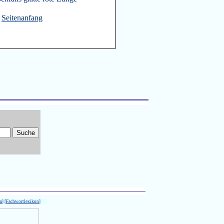
Seitenanfang
m
] [
Fachwortlexikon
]