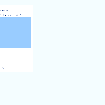
erung:
7. Februar 2021
n
7">