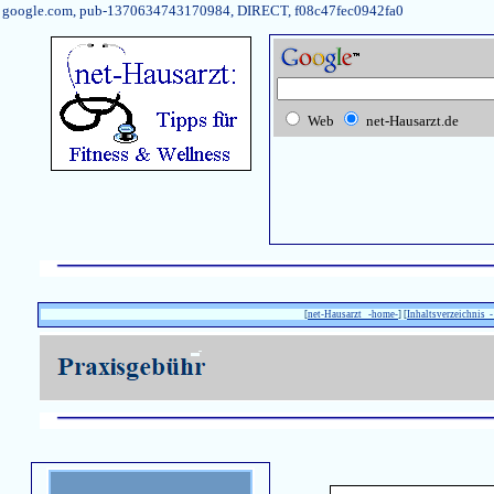
google.com, pub-1370634743170984, DIRECT, f08c47fec0942fa0
Web
net-Hausarzt.de
[
net-Hausarzt -home-
] [
Inhaltsverzeichnis -