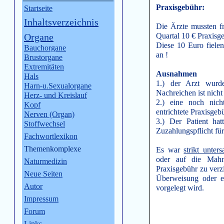
Praxisgebühr:
Startseite
Inhaltsverzeichnis
Die Ärzte mussten f
Organe
Quartal 10 € Praxisg
Diese 10 Euro fiele
Bauchorgane
an !
Brustorgane
Extremitäten
Ausnahmen
Hals
1.) der Arzt wurd
Harn-u.Sexualorgane
Nachreichen ist nicht
Herz- und Kreislauf
2.) eine noch nich
Kopf
entrichtete Praxisgeb
Nerven (Organ)
3.) Der Patient ha
Stoffwechsel
Zuzahlungspflicht für
Fachwortlexikon
Themenkomplexe
Es war
strikt unters
oder auf die Mahn
Naturmedizin
Praxisgebühr zu verz
Neue Seiten
Überweisung oder e
Autor
vorgelegt wird.
Impressum
Forum
Links