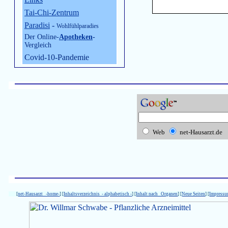
Tai-Chi-Zentrum
Paradisi
-
Wohlfühlparadies
Der Online-
Apotheken
-
Vergleich
Covid-10-Pandemie
Web
net-Hausarzt.de
[
net-Hausarzt -home-
] [
Inhaltsverzeichnis - alphabetisch -
] [
Inhalt nach Organen
] [
Neue Seiten
] [
Impress