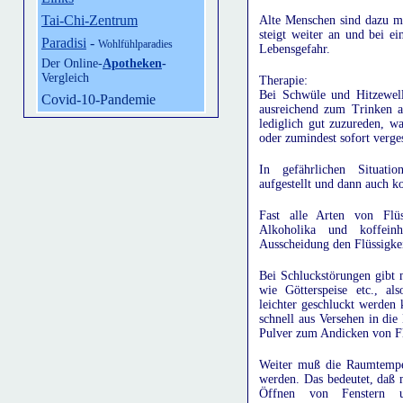
Tai-Chi-Zentrum
Alte Menschen sind dazu m
steigt weiter an und bei e
Paradisi
-
Wohlfühlparadies
Lebensgefahr.
Der Online-
Apotheken
-
Vergleich
Therapie:
Bei Schwüle und Hitzewel
Covid-10-Pandemie
ausreichend zum Trinken a
lediglich gut zuzureden, w
oder zumindest sofort verge
In gefährlichen Situati
aufgestellt und dann auch ko
Fast alle Arten von Flüss
Alkoholika und koffeinh
Ausscheidung den Flüssigkei
Bei Schluckstörungen gibt 
wie Götterspeise etc., als
leichter geschluckt werden
schnell aus Versehen in die
Pulver zum Andicken von Flü
Weiter muß die Raumtemper
werden. Das bedeutet, daß 
Öffnen von Fenstern u