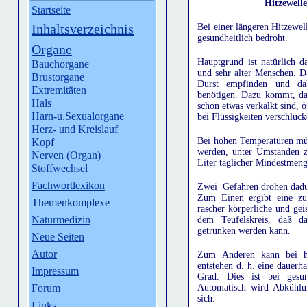
Hitzewelle
Startseite
Inhaltsverzeichnis
Bei einer längeren Hitzewe
gesundheitlich bedroht.
Organe
Hauptgrund ist natürlich d
Bauchorgane
und sehr alter Menschen. D
Brustorgane
Durst empfinden und dah
Extremitäten
benötigen. Dazu kommt, da
Hals
schon etwas verkalkt sind, 
Harn-u.Sexualorgane
bei Flüssigkeiten verschluc
Herz- und Kreislauf
Bei hohen Temperaturen müß
Kopf
werden, unter Umständen zw
Nerven (Organ)
Liter täglicher Mindestmeng
Stoffwechsel
Fachwortlexikon
Zwei Gefahren drohen dadu
Zum Einen ergibt eine zu
Themenkomplexe
rascher körperliche und gei
Naturmedizin
dem Teufelskreis, daß d
getrunken werden kann.
Neue Seiten
Autor
Zum Anderen kann bei ho
entstehen d. h. eine dauerh
Impressum
Grad. Dies ist bei gesun
Automatisch wird Abkühlun
Forum
sich.
Links