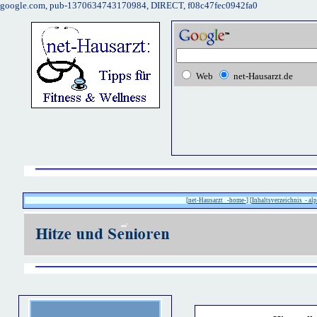
google.com, pub-1370634743170984, DIRECT, f08c47fec0942fa0
Web
net-Hausarzt.de
[
net-Hausarzt -home-
] [
Inhaltsverzeichnis - alp