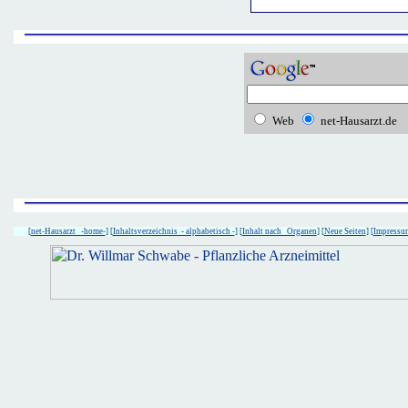
Web
net-Hausarzt.de
[
net-Hausarzt -home-
] [
Inhaltsverzeichnis - alphabetisch -
] [
Inhalt nach Organen
] [
Neue Seiten
] [
Impressu