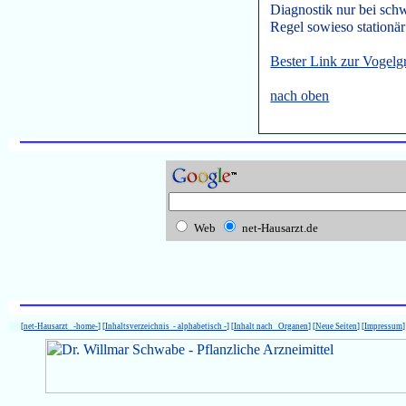
Diagnostik nur bei schw
Regel sowieso stationä
Bester Link zur Vogel
nach oben
Web
net-Hausarzt.de
[
net-Hausarzt -home-
] [
Inhaltsverzeichnis - alphabetisch -
] [
Inhalt nach Organen
] [
Neue Seiten
] [
Impressum
]