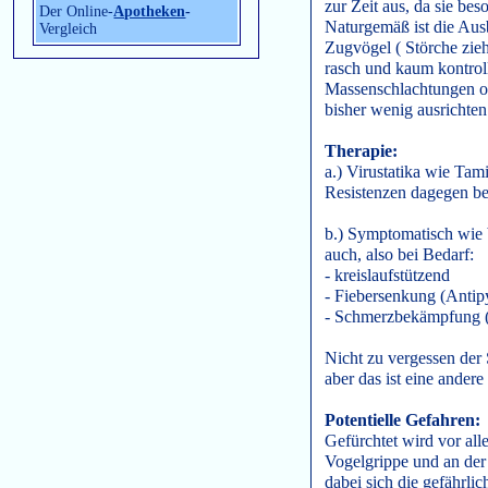
zur Zeit aus, da sie bes
Der Online-
Apotheken
-
Naturgemäß ist die Aus
Vergleich
Zugvögel ( Störche zie
rasch und kaum kontro
Massenschlachtungen od
bisher wenig ausrichten
Therapie:
a.) Virustatika wie Tam
Resistenzen dagegen ber
b.) Symptomatisch wie 
auch, also bei Bedarf:
- kreislaufstützend
- Fiebersenkung (Antip
- Schmerzbekämpfung 
Nicht zu vergessen der
aber das ist eine andere
Potentielle Gefahren:
Gefürchtet wird vor all
Vogelgrippe und an der
dabei sich die gefährli