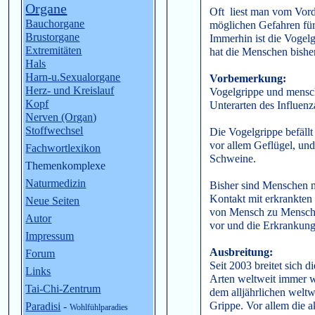
Organe
Oft liest man vom Vord
Bauchorgane
möglichen Gefahren für
Brustorgane
Immerhin ist die Vogelg
Extremitäten
hat die Menschen bisher
Hals
Harn-u.Sexualorgane
Vorbemerkung:
Herz- und Kreislauf
Vogelgrippe und mensch
Kopf
Unterarten des Influenz
Nerven (Organ)
Stoffwechsel
Die Vogelgrippe befällt
vor allem Geflügel, und
Fachwortlexikon
Schweine.
Themenkomplexe
Naturmedizin
Bisher sind Menschen n
Kontakt mit erkrankten 
Neue Seiten
von Mensch zu Mensch 
Autor
vor und die Erkrankung 
Impressum
Ausbreitung:
Forum
Seit 2003 breitet sich 
Links
Arten weltweit immer w
Tai-Chi-Zentrum
dem alljährlichen welt
Grippe. Vor allem die a
Paradisi
-
Wohlfühlparadies