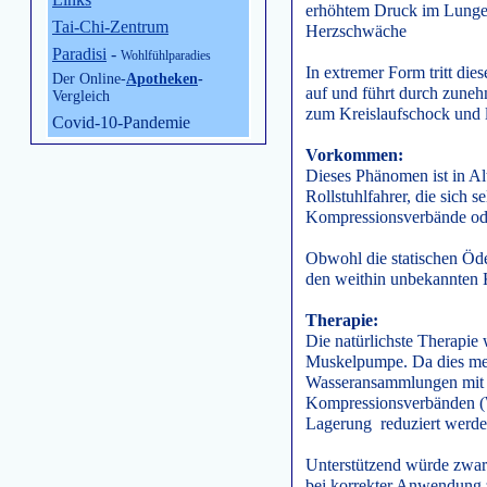
erhöhtem Druck im Lungenk
Tai-Chi-Zentrum
Herzschwäche
Paradisi
-
Wohlfühlparadies
In extremer Form tritt d
Der Online-
Apotheken
-
auf und führt durch zuneh
Vergleich
zum Kreislaufschock und 
Covid-10-Pandemie
Vorkommen:
Dieses Phänomen ist in Al
Rollstuhlfahrer, die sich 
Kompressionsverbände od
Obwohl die statischen Öde
den weithin unbekannten 
Therapie:
Die natürlichste Therapie
Muskelpumpe. Da dies meis
Wasseransammlungen mit 
Kompressionsverbänden (W
Lagerung reduziert werde
Unterstützend würde zwar
bei korrekter Anwendung