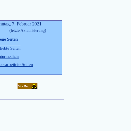
nntag, 7. Februar 2021
(letzte Aktualisierung)
eue Seiten
liebte Seiten
turmedizin
erarbeitete Seiten