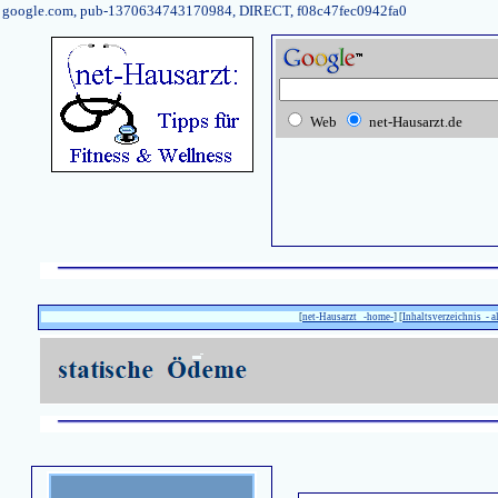
google.com, pub-1370634743170984, DIRECT, f08c47fec0942fa0
Web
net-Hausarzt.de
[
net-Hausarzt -home-
] [
Inhaltsverzeichnis - a