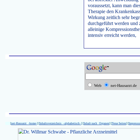
voraussetzt, kann man die
Therapie den Krankenkass
Wirkung zeitlich sehr begr
durchgeführt werden und
alleinige Kompressionsthe
intensiv erreicht werden,
Web
net-Hausarzt.de
[
net-Hausarzt -home-
] [
Inhaltsverzeichnis - alphabetisch -
] [
Inhalt nach Organen
] [
Neue Seiten
] [
Impress