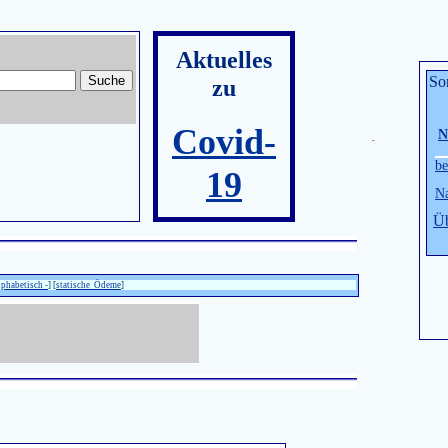
Aktuelles
So
zu
Covid-
N
be
19
Na
Üb
lphabetisch -
] [
statische Ödeme
]