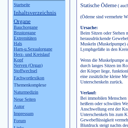
Startseite
Statische Ödeme
( auc
Inhaltsverzeichnis
(Ödeme sind vermehrte 
Organe
Bauchorgane
Ursache:
Brustorgane
Beim Sitzen oder Stehen 
Extremitäten
herausdrückende Gewebefl
Hals
Muskeln (Muskelpumpe) a
Harn-u.Sexualorgane
Lymphgefäße in den Krei
Herz- und Kreislauf
Kopf
Wenn die Muskelpumpe an 
Nerven (Organ)
durch langes Sitzen im Roll
Stoffwechsel
der Körper liege, funktion
eine zusätzliche kleine 
Fachwortlexikon
Unterschenkeln zurück.
Themenkomplexe
Naturmedizin
Verlauf:
Bei immobilen Menschen ze
Neue Seiten
heißem oder schwülen Wet
Autor
Anschwellung erst der Kn
Impressum
Unterschenkels bis zum Kn
Gewebeflüssigkeit vermehr
Forum
Blutdruck steigt nachts deu
Links