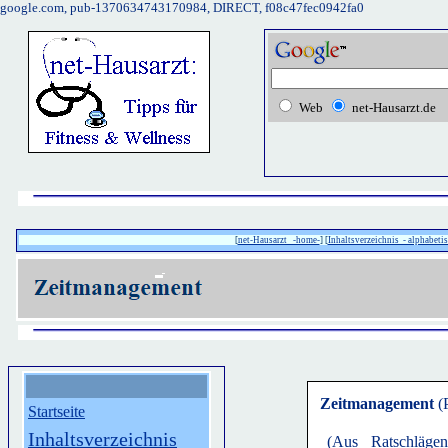
google.com, pub-1370634743170984, DIRECT, f08c47fec0942fa0
Web
net-Hausarzt.de
[
net-Hausarzt -home-
] [
Inhaltsverzeichnis - alphabetis
Zeitmanagement
(
Startseite
Inhaltsverzeichnis
(Aus Ratschlägen 