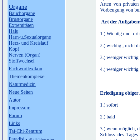
Arten von privaten
Organe
Vorbeugung von bur
Bauchorgane
Brustorgane
Art der Aufgaben
Extremitäten
Hals
1.) Wichtig und dr
Harn-u.Sexualorgane
Herz- und Kreislauf
2.) wichtig , nicht 
Kopf
Nerven (Organ)
3.) weniger wichtig
Stoffwechsel
Fachwortlexikon
4.) weniger wichtig 
Themenkomplexe
Naturmedizin
Neue Seiten
Erledigung obiger
Autor
1.) sofort
Impressum
Forum
2.) bald
Links
3.) wenn möglich, d
Tai-Chi-Zentrum
Schluss des Tages 
Paradisi
-
Wohlfühlparadies