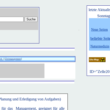
letzte Aktuali
Sonntag
Neue Seiten
belie
bte Seit
Naturmedizin
ch -
] [
Zeitmanagement
]
ID="Zelle20
Planung und Erledigung von Aufgaben)
für das Management, geeignet für alle