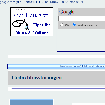
google.com, pub-1370634743170984, DIRECT, f08c47fec0942fa0
Web
net-Hausarzt.de
[
net-Hausarzt -home-
] [
Inhaltsverzeichnis - alph