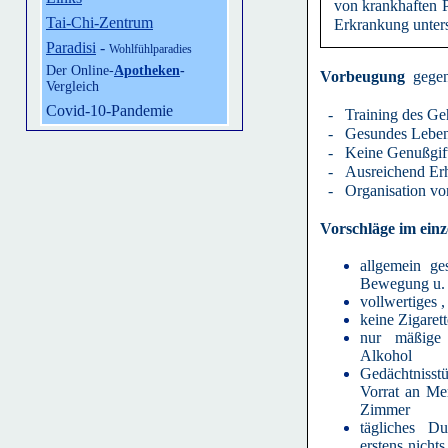
von krankhaften 
Tai-Chi-Zentrum
Erkrankung unter
Paradisi
-
Wohlfühlparadies
Der Online-
Apotheken
-
Vorbeugung
gegen
Vergleich
Covid-10-Pandemie
- Training des Ge
- Gesundes Lebe
- Keine Genußgif
- Ausreichend Er
- Organisation vo
Vorschläge im einz
allgemein g
Bewegung u. 
vollwertiges 
keine Zigaret
nur mäßige
Alkohol
Gedächtniss
Vorrat an Mer
Zimmer
tägliches D
erstens nicht