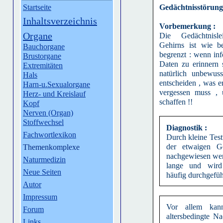
Startseite
Gedächtnisstörun
Inhaltsverzeichnis
Vorbemerkung :
Organe
Die Gedächtnisle
Gehirns ist wie b
Bauchorgane
begrenzt : wenn inf
Brustorgane
Daten zu erinnern 
Extremitäten
natürlich unbewus
Hals
entscheiden , was e
Harn-u.Sexualorgane
vergessen muss ,
Herz- und Kreislauf
schaffen !!
Kopf
Nerven (Organ)
Stoffwechsel
Diagnostik :
Fachwortlexikon
Durch kleine Tes
der etwaigen Ge
Themenkomplexe
nachgewiesen werd
Naturmedizin
lange und wird
Neue Seiten
häufig durchgeführ
Autor
Impressum
Vor allem kan
Forum
altersbedingte N
Links