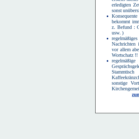
erledigten Z
sonst unübersi
Konsequente
bekommt imme
z. Befund : G
usw. )
regelmäßi
Nachrichten 
vor allem abe
Wortschatz !!
regelmä
Gesprächsgel
Stammtis
Kaffeekrän
sonstige Vor
Kirchengemein
zu