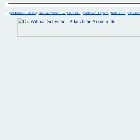
[
net-Hausarzt -home-
] [
Inhaltsverzeichnis - alphabetisch -
] [
Inhalt nach Organen
] [
Neue Seiten
] [
Impressu