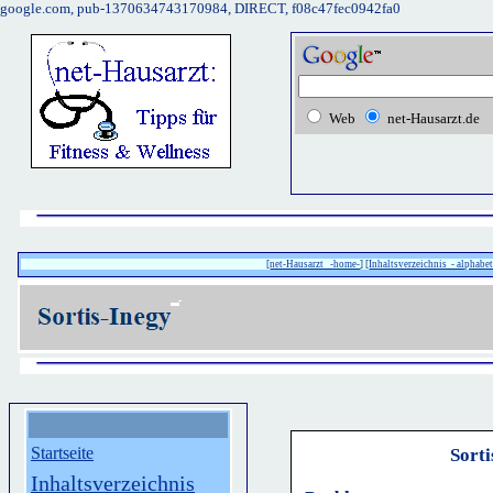
google.com, pub-1370634743170984, DIRECT, f08c47fec0942fa0
Web
net-Hausarzt.de
[
net-Hausarzt -home-
] [
Inhaltsverzeichnis - alphabet
Startseite
Sort
Inhaltsverzeichnis