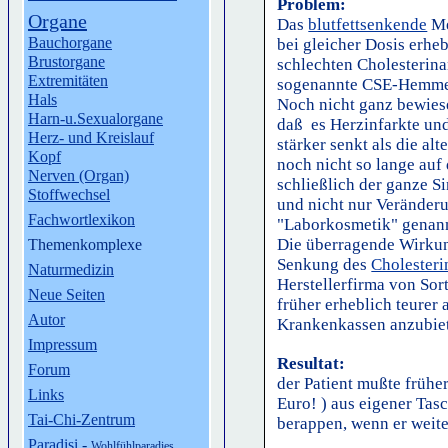
Problem:
Organe
Das
blutfettsenkende
Me
Bauchorgane
bei gleicher Dosis erhe
Brustorgane
schlechten Cholesterina
Extremitäten
sogenannte CSE-Hemme
Hals
Noch nicht ganz bewiese
Harn-u.Sexualorgane
daß es Herzinfarkte und
Herz- und Kreislauf
stärker senkt als die al
Kopf
noch nicht so lange auf
Nerven (Organ)
schließlich der ganze 
Stoffwechsel
und nicht nur Veränder
Fachwortlexikon
"Laborkosmetik" genann
Die überragende Wirkun
Themenkomplexe
Senkung des
Cholesteri
Naturmedizin
Herstellerfirma von Sor
Neue Seiten
früher erheblich teurer 
Autor
Krankenkassen anzubie
Impressum
Resultat:
Forum
der Patient mußte frühe
Links
Euro! ) aus eigener Tas
Tai-Chi-Zentrum
berappen, wenn er weite
Paradisi
-
Wohlfühlparadies