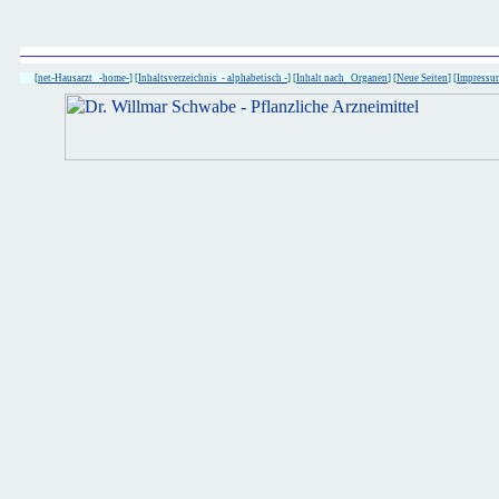
[
net-Hausarzt -home-
] [
Inhaltsverzeichnis - alphabetisch -
] [
Inhalt nach Organen
] [
Neue Seiten
] [
Impressu