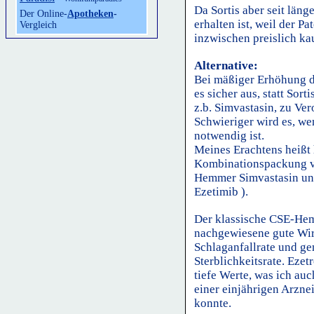
Da Sortis aber seit län
Der Online-
Apotheken
-
erhalten ist, weil der Pa
Vergleich
inzwischen preislich ka
Alternative:
Bei mäßiger Erhöhung de
es sicher aus, statt Sor
z.b. Simvastasin, zu Ve
Schwieriger wird es, we
notwendig ist.
Meines Erachtens heißt 
Kombinationspackung v
Hemmer Simvastasin und
Ezetimib ).
Der klassische CSE-Hem
nachgewiesene gute Wir
Schlaganfallrate und gen
Sterblichkeitsrate. Ezet
tiefe Werte, was ich au
einer einjährigen Arzn
konnte.