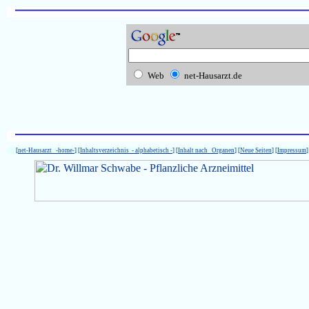
Web
net-Hausarzt.de
[
net-Hausarzt -home-
] [
Inhaltsverzeichnis - alphabetisch -
] [
Inhalt nach Organen
] [
Neue Seiten
] [
Impressum
]