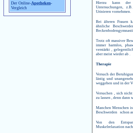
Hierzu kann der U
Der Online-
Apotheken
-
Untersuchungen, z.
Vergleich
Urinieren vornehmen.
Bei älteren Frauen ka
ähnliche Beschwerde
Beckenbodengymnastik
Trotz oft massiver Bes
immer harmlos, pha
verstärkt , gelegentli
aber meist wieder ab .
Therapie
Versuch der Beruhigun
lästig und unangeneh
weggehen und in der V
Versuchen , sich nicht
zu lassen , denn dann w
Manchen Menschen ist 
Beschwerden schon au
Von den Entspan
Muskelrelaxation nach