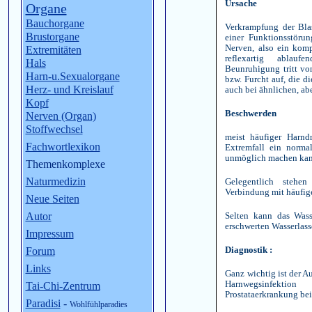
Ursache
Organe
Bauchorgane
Verkrampfung der Bla
Brustorgane
einer Funktionsstöru
Nerven, also ein komp
Extremitäten
reflexartig ablau
Hals
Beunruhigung tritt vo
Harn-u.Sexualorgane
bzw. Furcht auf, die 
Herz- und Kreislauf
auch bei ähnlichen, abe
Kopf
Beschwerden
Nerven (Organ)
Stoffwechsel
meist häufiger Harndr
Fachwortlexikon
Extremfall ein norma
unmöglich machen kan
Themenkomplexe
Naturmedizin
Gelegentlich stehe
Verbindung mit häufi
Neue Seiten
Autor
Selten kann das Wass
erschwerten Wasserlas
Impressum
Diagnostik :
Forum
Links
Ganz wichtig ist der A
Harnwegsinfekti
Tai-Chi-Zentrum
Prostataerkrankung bei
Paradisi
-
Wohlfühlparadies