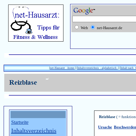
Web
net-Hausarzt.de
[
net-Hausarzt -home-
] [
Inhaltsverzeichnis - alphabetisch -
] [
Inhalt nach
Reizblase
( = funktion
Startseite
Ursache
Beschwerde
Inhaltsverzeichnis