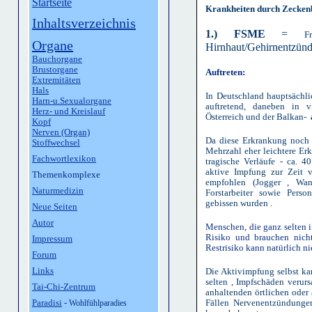
Startseite
Krankheiten durch Zeckenb
Inhaltsverzeichnis
1.) FSME
=
F
Organe
Hirnhaut/Gehirnentzün
Bauchorgane
Brustorgane
Auftreten:
Extremitäten
Hals
In Deutschland hauptsächl
Harn-u.Sexualorgane
auftretend, daneben in 
Herz- und Kreislauf
Österreich und der Balkan-
Kopf
Nerven (Organ)
Da diese Erkrankung noch n
Stoffwechsel
Mehrzahl eher leichtere Erk
Fachwortlexikon
tragische Verläufe - ca. 4
aktive Impfung zur Zeit 
Themenkomplexe
empfohlen (Jogger , Wand
Naturmedizin
Forstarbeiter sowie Pers
gebissen wurden .
Neue Seiten
Autor
Menschen, die ganz selten i
Risiko und brauchen nich
Impressum
Restrisiko kann natürlich n
Forum
Links
Die Aktivimpfung selbst k
selten , Impfschäden verur
Tai-Chi-Zentrum
anhaltenden örtlichen oder
Paradisi
-
Fällen Nervenentzündungen
Wohlfühlparadies