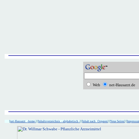
Web
net-Hausarzt.de
[
net-Hausarzt -home-
] [
Inhaltsverzeichnis - alphabetisch -
] [
Inhalt nach Organen
] [
Neue Seiten
] [
Impressu