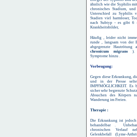
ähnlich wie die Syphilis mi
chronisches Stadium, und
Unterschied zu Syphilis v
Stadien viel harmloser, To
nach Subtyp - es gibt 6 
Krankheitsbilder,
Häufig , leider nicht imme
runde , langsam von der E
abgegrenzte Hautrötung
chronicum migrans
). S
Symptome hinzu .
Vorbeugung:
Gegen diese Erkrankung, die
und in der Presse selt
IMPFMÖGLICHKEIT. Es ble
sicher sehr begrenzte Schu
Absuchen des Körpers n
Wanderung im Freien.
Therapie :
Die Erkrankung ist jedoch
behandelbar . Unbehan
chronischen Verlauf 
Gelenkbefall (Lyme-Arth