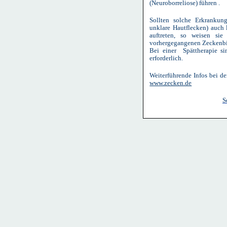
(Neuroborreliose) führen .
Sollten solche Erkrankung
unklare Hautflecken) auch
auftreten, so weisen s
vorhergegangenen Zeckenbi
Bei einer Spättherapie si
erforderlich.
Weiterführende Infos bei d
www.zecken.de
S