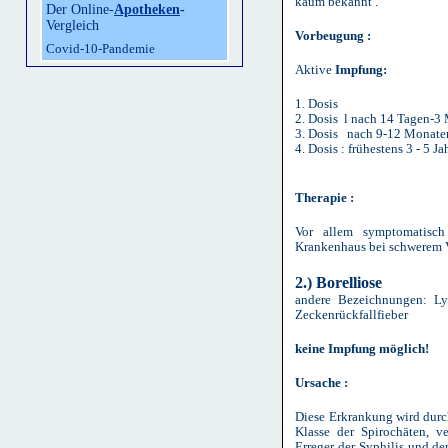
kaum bekannt .
Der Online-
Apotheken
-
Vergleich
Vorbeugung :
Covid-10-Pandemie
Aktive
Impfung:
1. Dosis
2. Dosis l nach 14 Tagen-3
3. Dosis nach 9-12 Monate
4. Dosis : frühestens 3 - 5 J
Therapie :
Vor allem symptomatis
Krankenhaus bei schwerem 
2.) Borelliose
and
ere Bezeichnungen: Ly
Zeckenrückfallfieber
keine Impfung möglich!
Ursache :
Diese Erkrankung wird durch
Klasse der Spirochäten, v
Erreger der Syphilis und de