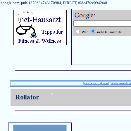
google.com, pub-1370634743170984, DIRECT, f08c47fec0942fa0
Web
net-Hausarzt.de
[
net-Hausarzt -home-
] [
Inhaltsverzeichnis