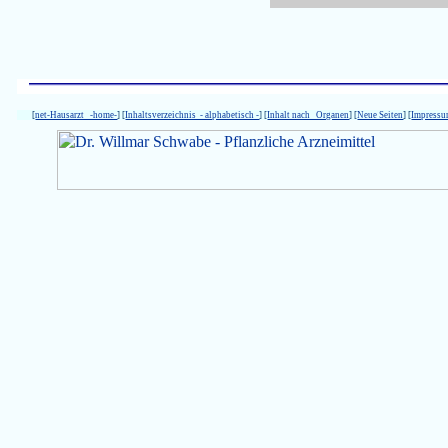
[
net-Hausarzt -home-
] [
Inhaltsverzeichnis - alphabetisch -
] [
Inhalt nach Organen
] [
Neue Seiten
] [
Impress