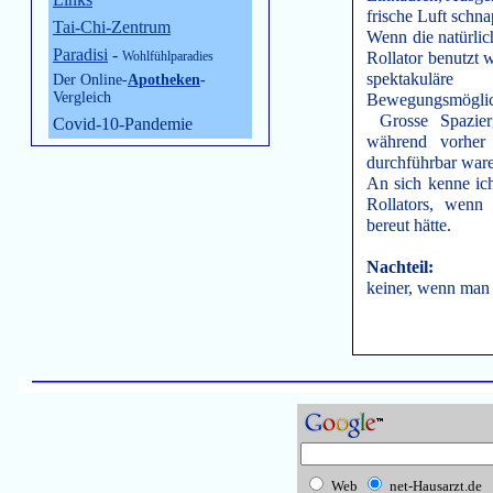
frische Luft schn
Tai-Chi-Zentrum
Wenn die natürlic
Paradisi
-
Wohlfühlparadies
Rollator benutzt w
spektakul
Der Online-
Apotheken
-
Vergleich
Bewegungsmöglich
Grosse Spazier
Covid-10-Pandemie
während vorher
durchführbar war
An sich kenne ic
Rollators, wenn 
bereut hätte.
Nachteil:
keiner, wenn man 
Web
net-Hausarzt.de