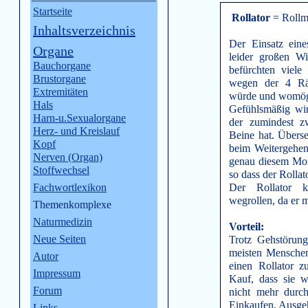
Startseite
Rollator
= Rollm
Inhaltsverzeichnis
Der Einsatz eine
Organe
leider großen Wi
Bauchorgane
befürchten viele
Brustorgane
wegen der 4 Räd
Extremitäten
würde und womögl
Hals
Gefühlsmäßig wi
Harn-u.Sexualorgane
der zumindest z
Herz- und Kreislauf
Beine hat. Übers
Kopf
beim Weitergehe
Nerven (Organ)
genau diesem Mom
Stoffwechsel
so dass der Rollato
Fachwortlexikon
Der Rollator k
wegrollen, da er m
Themenkomplexe
Naturmedizin
Vorteil:
Neue Seiten
Trotz Gehstörun
meisten Mensche
Autor
einen Rollator 
Impressum
Kauf, dass sie w
Forum
nicht mehr durc
Einkaufen, Ausge
Links