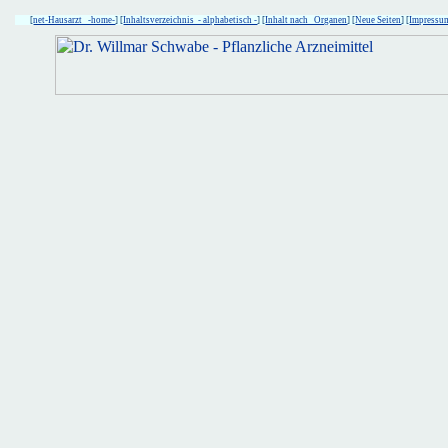
[
net-Hausarzt -home-
] [
Inhaltsverzeichnis - alphabetisch -
] [
Inhalt nach Organen
] [
Neue Seiten
] [
Impressu