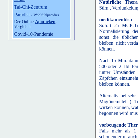
Natürliche Thera
Tai-Chi-Zentrum
Stirn , Verdunkelu
Paradisi
-
Wohlfühlparadies
medikamentös :
Der Online-
Apotheken
-
Sofort 25 MCP-Tr
Vergleich
Normalisierung de
Covid-10-Pandemie
sonst die üblich
bleiben, nicht verd
können.
Nach 15 Min. dann 
500 oder 2 Tbl. Par
iunter Umständen i
Zäpfchen einzunehm
bleiben können.
Alternativ bei seh
Migränemittel ( T
wirken können, währ
begonnen wird mus
vorbeugende Ther
Falls mehr als 1 
schonender u. auch