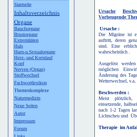
Startseite
Ursache
Besch
Inhaltsverzeichnis
Vorbeugende Ther
Organe
Bauchorgane
Ursache :
Brustorgane
Die Migräne ist ei
Extremitäten
auftritt, deren g
Hals
sind. Eine erblic
Harn-u.Sexualorgane
wahrscheinlich .
Herz- und Kreislauf
Kopf
Ausgelöst werden 
Nerven (Organ)
möglichen Einw
Stoffwechsel
Änderung des Tage
Wetterwechsel, v.a.
Fachwortlexikon
Themenkomplexe
Beschwerden :
Naturmedizin
Meist plötzlich
einsetzende, halbse
Neue Seiten
nach 1-2 Tagen lan
Autor
Lichtscheu und Übe
Impressum
Therapie im Anfal
Forum
Links