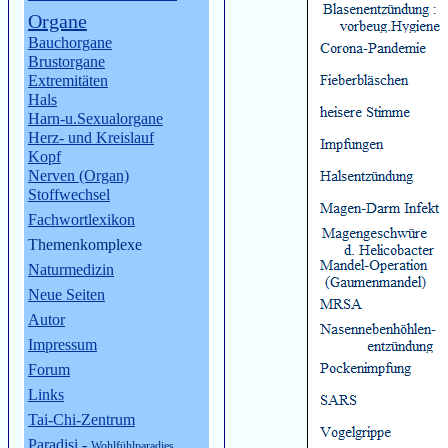
Organe
Bauchorgane
Brustorgane
Extremitäten
Hals
Harn-u.Sexualorgane
Herz- und Kreislauf
Kopf
Nerven (Organ)
Stoffwechsel
Fachwortlexikon
Themenkomplexe
Naturmedizin
Neue Seiten
Autor
Impressum
Forum
Links
Tai-Chi-Zentrum
Paradisi
-
Wohlfühlparadies