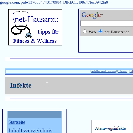
google.com, pub-1370634743170984, DIRECT, f08c47fec0942fa0
Web
net-Hausarzt.de
[
net-Hausarzt -home-
] [
Themen
] [
In
Startseite
Inhaltsverzeichnis