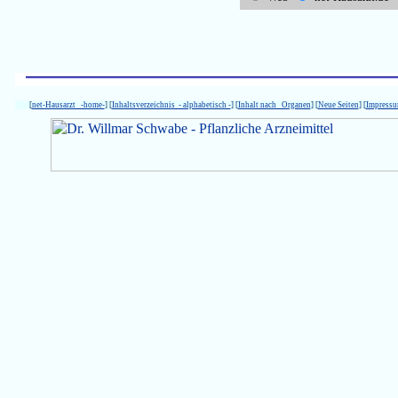
[
net-Hausarzt -home-
] [
Inhaltsverzeichnis - alphabetisch -
] [
Inhalt nach Organen
] [
Neue Seiten
] [
Impress