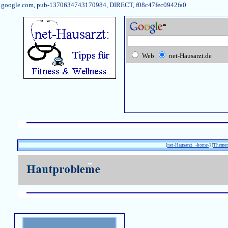
google.com, pub-1370634743170984, DIRECT, f08c47fec0942fa0
Web
net-Hausarzt.de
[
net-Hausarzt -home-
] [
Theme