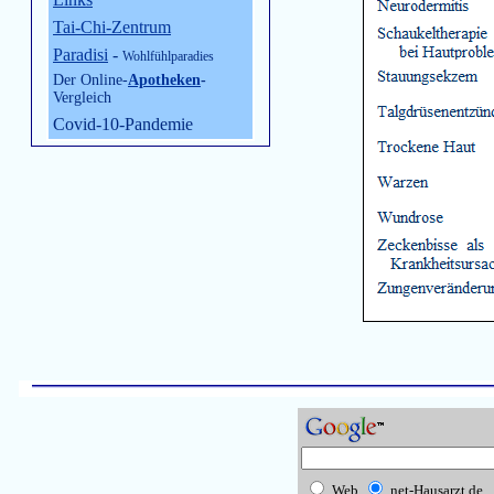
Tai-Chi-Zentrum
Paradisi
-
Wohlfühlparadies
Der Online-
Apotheken
-
Vergleich
Covid-10-Pandemie
Web
net-Hausarzt.de